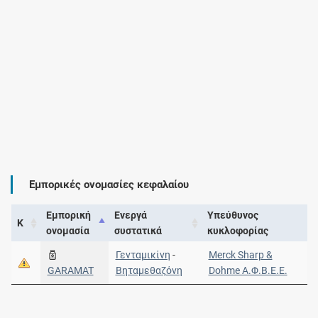
Εμπορικές ονομασίες κεφαλαίου
Εμπορική
Ενεργά
Υπεύθυνος
Κ
ονομασία
συστατικά
κυκλοφορίας
Γενταμικίνη
-
Merck Sharp &
GARAMAT
Βηταμεθαζόνη
Dohme Α.Φ.Β.Ε.Ε.