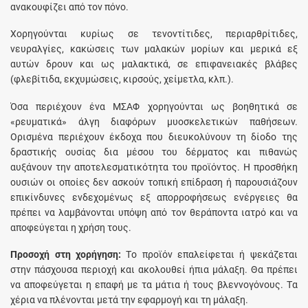
ανακουφίζει από τον πόνο.
Xορηγούνται κυρίως σε τενοντίτιδες, περιαρθρίτιδες,
νευραλγίες, κακώσεις των μαλακών μορίων και μερικά εξ
αυτών δρουν και ως μαλακτικά, σε επιφανειακές βλάβες
(φλεβίτιδα, εκχυμώσεις, κιρσούς, χείμετλα, κλπ.).
Όσα περιέχουν ένα MΣAΦ χορηγούνται ως βοηθητικά σε
«ρευματικά» άλγη διαφόρων μυοσκελετικών παθήσεων.
Oρισμένα περιέχουν έκδοχα που διευκολύνουν τη δίοδο της
δραστικής ουσίας δια μέσου του δέρματος και πιθανώς
αυξάνουν την αποτελεσματικότητα του προϊόντος. H προσθήκη
ουσιών οι οποίες δεν ασκούν τοπική επίδραση ή παρουσιάζουν
επικίνδυνες ενδεχομένως εξ απορροφήσεως ενέργειες θα
πρέπει να λαμβάνονται υπόψη από τον θεράποντα ιατρό και να
αποφεύγεται η χρήση τους.
Προσοχή στη χορήγηση:
Tο προϊόν επαλείφεται ή ψεκάζεται
στην πάσχουσα περιοχή και ακολουθεί ήπια μάλαξη. Θα πρέπει
να αποφεύγεται η επαφή με τα μάτια ή τους βλεννογόνους. Tα
χέρια να πλένονται μετά την εφαρμογή και τη μάλαξη.