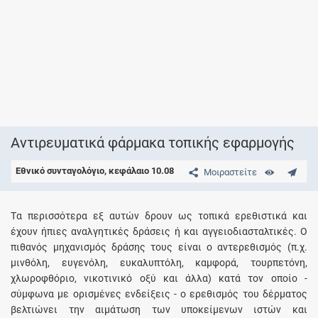
Αντιρευματικά φάρμακα τοπικής εφαρμογής
Εθνικό συνταγολόγιο, κεφάλαιο 10.08
Μοιραστείτε
Tα περισσότερα εξ αυτών δρουν ως τοπικά ερεθιστικά και
έχουν ήπιες αναλγητικές δράσεις ή και αγγειοδιασταλτικές. O
πιθανός μηχανισμός δράσης τους είναι ο αντερεθισμός (π.χ.
μινθόλη, ευγενόλη, ευκαλυπτόλη, καμφορά, τουρπετόνη,
χλωροφθόριο, νικοτινικό οξύ και άλλα) κατά τον οποίο -
σύμφωνα με ορισμένες ενδείξεις - ο ερεθισμός του δέρματος
βελτιώνει την αιμάτωση των υποκείμενων ιστών και