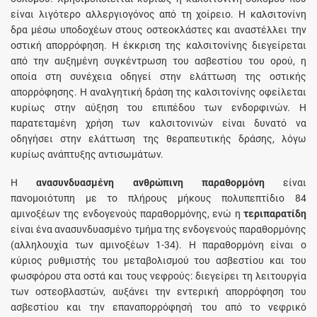
είναι λιγότερο αλλεργιογόνος από τη χοίρειο. H καλσιτονίνη
δρα μέσω υποδοχέων στους οστεοκλάστες και αναστέλλει την
οστική απορρόφηση. H έκκριση της καλσιτονίνης διεγείρεται
από την αυξημένη συγκέντρωση του ασβεστίου του ορού, η
οποία στη συνέχεια οδηγεί στην ελάττωση της οστικής
απορρόφησης. H αναλγητική δράση της καλσιτονίνης οφείλεται
κυρίως στην αύξηση του επιπέδου των ενδορφινών. H
παρατεταμένη χρήση των καλσιτονινών είναι δυνατό να
οδηγήσει στην ελάττωση της θεραπευτικής δράσης, λόγω
κυρίως ανάπτυξης αντισωμάτων.
Η
ανασυνδυασμένη ανθρώπινη παραθορμόνη
είναι
πανοµοιότυπη µε το πλήρους µήκους πολυπεπτίδιο 84
αµινοξέων της ενδογενούς παραθορμόνης, ενώ η
τεριπαρατίδη
είναι ένα ανασυνδυασμένο τμήμα της ενδογενούς παραθορμόνης
(αλληλουχία των αμινοξέων 1-34). Η παραθορμόνη είναι ο
κύριος ρυθμιστής του μεταβολισμού του ασβεστίου και του
φωσφόρου στα οστά και τους νεφρούς: διεγείρει τη λειτουργία
των οστεοβλαστών, αυξάνει την εντερική απορρόφηση του
ασβεστίου και την επαναπορρόφησή του από το νεφρικό