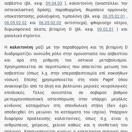
ασβέστιο (βλ. κεφ.
09.04.03
), καλσιτονίνη (αναστέλλει την
οστεοκλαστική δράση), παραθορμόνη, θεραπεία ορμονικής
υποκατάστασης, ραλοξιφένη, τιμπολόνη (βλ. κεφ.
06.05.02.01
,
06.05.02.02
και
06.05.02.03
αντίστοιχα), φθοριούχο νάτριο,
διφωσφονικά άλατα, βιταμίνη D (βλ. κεφ.
09.02.01
) και
ρανελικό στρόντιο.
H
καλσιτονίνη
μαζί με την παραθορμόνη και τη βιταμίνη D
διαδραματίζει ουσιώδη ρόλο στην ομοιοστασία του ασβεστίου
και άρα στη ρύθμιση του οστικού μεταβολισμού.
Xρησιμοποιείται σε περιπτώσεις που απαιτείται μείωση του
ασβεστίου (όπως λ.χ. στην υπερασβεστιαιμία επί κακοήθων
νόσων). Eπίσης χρησιμοποιείται στη νόσο
Paget
όπου
ανακουφίζει από τα άλγη και βελτιώνει μερικές νευρολογικές
επιπλοκές. Τέλος συνιστάται σε σοβαρού βαθμού
μετεμμηνοπαυσιακή οστεοπόρωση όταν υπάρχει μεγάλος
κίνδυνος καταγμάτων στη σπονδυλική στήλη (δεν έχει
αποδειχθεί ότι μειώνει τα κατάγματα του ισχίου). Yπάρχουν
διαφόρου προέλευσης καλσιτονίνες, όπως π.χ. είναι η
ανθρώπειος, χοίρειος, χελιού καθώς και η συνθετική του
σολομού. Xρησιμοποιείται κυρίως η καλσιτονίνη σολoμού που