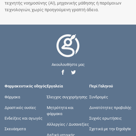
τεχνητής νοημοσύνης (AI), μηχανικής μάθησης ή παρόμοιων
τεχνολογιών, χωρίς προηγούμενη γραπτή άδεια.
Ακουλουθήστε μας
Φαρμακευτικός οδηγός
Εργαλεία
Περί Γαληνού
Φάρμακα
Έλεγχος συγχορήγησης
Συνδρομές
Δραστικές ουσίες
Μητρότητα και
Δυνατότητες προβολής
φάρμακα
Ενδείξεις και αγωγές
Συχνές ερωτήσεις
Αλλεργίες / Δυσανεξίες
Σκευάσματα
Σχετικά με την Ergobyte
Λεξικό ιατρικής