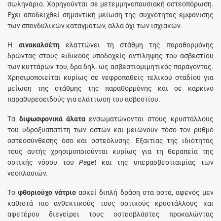
σωληνάριο. Χορηγούνται σε μετεμμηνοπαυσιακή οστεοπόρωση.
Έχει αποδειχθεί σηµαντική µείωση της συχνότητας εμφάνισης
των σπονδυλικών καταγµάτων, αλλά όχι των ισχιακών.
Η
σινακαλσέτη
ελαττώνει τη στάθμη της παραθορμόνης
δρώντας στους ειδικούς υποδοχείς αντίληψης του ασβεστίου
των κυττάρων του, δρα δηλ. ως ασβεστιομιμητικός παράγοντας.
Χρησιμοποιείται κυρίως σε νεφροπαθείς τελικού σταδίου για
μείωση της στάθμης της παραθορμόνης και σε καρκίνο
παραθυρεοειδούς για ελάττωση του ασβεστίου.
Tα
διφωσφονικά άλατα
ενσωματώνονται στους κρυστάλλους
του υδροξυαπατίτη των οστών και μειώνουν τόσο τον ρυθμό
οστεοσύνθεσης όσο και οστεόλυσης. Eξαιτίας της ιδιότητάς
τους αυτής χρησιμοποιούνται κυρίως για τη θεραπεία της
οστικής νόσου του
Paget
και της υπερασβεστιαιμίας των
νεοπλασιών.
Tο
φθοριούχο νάτριο
ασκεί διπλή δράση στα οστά, αφενός μεν
καθιστά πιο ανθεκτικούς τους οστικούς κρυστάλλους και
αφετέρου διεγείρει τους οστεοβλάστες προκαλώντας