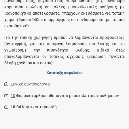
μονοαρθρίτιδες, παγιδευτικές νευροπάθειες (π.χ. σύνδρομο
καρπιαίου σωλήνα) και άλλες μυοσκελετικές παθήσεις με
ικανοποιητικά αποτελέσματα. Yπάρχουν σκευάσματα για τοπική
χρήση (βραδεί540ας απορρόφησης σε συνδυασμό και με τοπικό
αναισθητικό).
Για την τοπική χορήγηση πρέπει να λαμβάνονται προφυλάξεις
(αντισηψία), για την αποφυγή λοιμώδους επιπλοκής και να
γνωρίζουμε την πιθανότητα βλάβης, ειδικά όταν
επαναλαμβάνονται οι τοπικές εγχύσεις (νέκρωση τένοντα,
βλάβη χόνδρου και οστού).
Κατάταξη κεφαλαίου
Εθνικό συνταγολόγιο
10
Φάρμακα αρθροπαθειών και μυοσκελετικών παθήσεων
10.04
Kορτικοστεροειδή