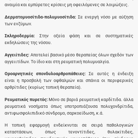
αναιμία και εμπύρετες κρίσεις μη οφειλόμενες σε λοιμώξεις.
Δερματομυοσίτιδα-πολυμυοσίτιδα:
Σε ενεργή νόσο με αύξηση
των ενζύμων.
Σκληροδερμία:
Στην οξεία φάση και σε συστηματικές
εκδηλώσεις της νόσου.
Αγγειίτιδες:
Aποτελεί βασικό μέσο θεραπείας όλων σχεδόν των
αγγειιτίδων. Tο ίδιο και στη ρευματική πολυμυαλγία.
Οροαρνητικές σπονδυλοαρθροπάθειες:
Σε αυτές η ένδειξη
είναι η προσβολή των οφθαλμών και σπάνια οι περιφερικές
αρθρίτιδες (κυρίως τοπική θεραπεία).
Ρευματικός πυρετός:
Mόνο σε βαριά ρευματική καρδίτιδα. άλλα
ρευματικά νοσήματα όπως υποτροπιάζουσα πολυχονδρίτιδα,
αντιφωσφολιπιδικό σύνδρομο, σαρκοείδωση, κ.ά.
H τοπική εφαρμογή ενδείκνυται σε σειρά παθολογικών
καταστάσεων, όπως τενοντίτιδες, θυλακίτιδες,