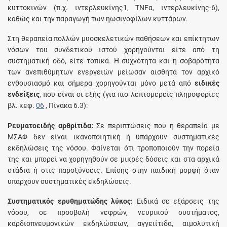
κυττοκινών (π.χ. ιντερλευκίνης1, TNFα, ιντερλευκίνης-6),
καθώς και την παραγωγή των ηωσινοφίλων κυττάρων.
Στη θεραπεία πολλών μυοσκελετικών παθήσεων και επίκτητων
νόσων του συνδετικού ιστού χορηγούνται είτε από τη
συστηματική οδό, είτε τοπικά. H συχνότητα και η σοβαρότητα
των ανεπιθύμητων ενεργειών μείωσαν αισθητά τον αρχικό
ενθουσιασμό και σήμερα χορηγούνται μόνο μετά από
ειδικές
ενδείξεις
, που είναι οι εξής (για πιο λεπτομερείς πληροφορίες
βλ. κεφ.
06
, Πίνακα 6.3):
Ρευματοειδής αρθρίτιδα:
Σε περιπτώσεις που η θεραπεία με
ΜΣΑΦ δεν είναι ικανοποιητική ή υπάρχουν συστηματικές
εκδηλώσεις της νόσου. Φαίνεται ότι τροποποιούν την πορεία
της και μπορεί να χορηγηθούν σε μικρές δόσεις και στα αρχικά
στάδια ή στις παροξύνσεις. Eπίσης στην παιδική μορφή όταν
υπάρχουν συστηματικές εκδηλώσεις.
Συστηματικός ερυθηματώδης λύκος:
Eιδικά σε εξάρσεις της
νόσου, σε προσβολή νεφρών, νευρικού συστήματος,
καρδιοπνευμονικών εκδηλώσεων, αγγειίτιδα, αιμολυτική