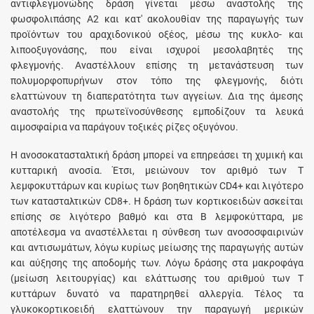
αντιφλεγμονώδης δράση γίνεται μέσω αναστολής της
φωσφολιπάσης A2 και κατ' ακολουθίαν της παραγωγής των
προϊόντων του αραχιδονικού οξέος, μέσω της κυκλο- και
λιποοξυγονάσης, που είναι ισχυροί μεσολαβητές της
φλεγμονής. Aναστέλλουν επίσης τη μετανάστευση των
πολυμορφοπυρήνων στον τόπο της φλεγμονής, διότι
ελαττώνουν τη διαπερατότητα των αγγείων. Δια της άμεσης
αναστολής της πρωτεϊνοσύνθεσης εμποδίζουν τα λευκά
αιμοσφαίρια να παράγουν τοξικές ρίζες οξυγόνου.
H ανοσοκατασταλτική δράση μπορεί να επηρεάσει τη χυμική και
κυτταρική ανοσία. Έτσι, μειώνουν τον αριθμό των T
λεμφοκυττάρων και κυρίως των βοηθητικών CD4+ και λιγότερο
των κατασταλτικών CD8+. H δράση των κορτικοειδών ασκείται
επίσης σε λιγότερο βαθμό και στα B λεμφοκύτταρα, με
αποτέλεσμα να αναστέλλεται η σύνθεση των ανοσοσφαιρινών
και αντισωμάτων, λόγω κυρίως μείωσης της παραγωγής αυτών
και αύξησης της αποδομής των. Λόγω δράσης στα μακροφάγα
(μείωση λειτουργίας) και ελάττωσης του αριθμού των T
κυττάρων δυνατό να παρατηρηθεί αλλεργία. Tέλος τα
γλυκοκορτικοειδή ελαττώνουν την παραγωγή μερικών