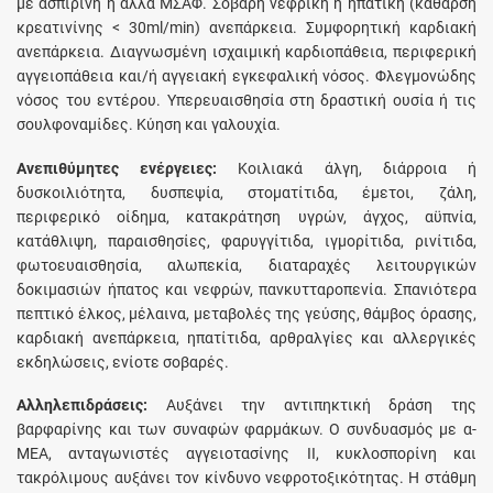
με ασπιρίνη ή άλλα ΜΣΑΦ. Σοβαρή νεφρική ή ηπατική (κάθαρση
κρεατινίνης < 30ml/min) ανεπάρκεια. Συμφορητική καρδιακή
ανεπάρκεια. Διαγνωσμένη ισχαιμική καρδιοπάθεια, περιφερική
αγγειοπάθεια και/ή αγγειακή εγκεφαλική νόσος. Φλεγμονώδης
νόσος του εντέρου. Υπερευαισθησία στη δραστική ουσία ή τις
σουλφoναμίδες. Κύηση και γαλουχία.
Ανεπιθύμητες ενέργειες:
Κοιλιακά άλγη, διάρροια ή
δυσκοιλιότητα, δυσπεψία, στοματίτιδα, έμετοι, ζάλη,
περιφερικό οίδημα, κατακράτηση υγρών, άγχος, αϋπνία,
κατάθλιψη, παραισθησίες, φαρυγγίτιδα, ιγμορίτιδα, ρινίτιδα,
φωτοευαισθησία, αλωπεκία, διαταραχές λειτουργικών
δοκιμασιών ήπατος και νεφρών, πανκυτταροπενία. Σπανιότερα
πεπτικό έλκος, μέλαινα, μεταβολές της γεύσης, θάμβος όρασης,
καρδιακή ανεπάρκεια, ηπατίτιδα, αρθραλγίες και αλλεργικές
εκδηλώσεις, ενίοτε σοβαρές.
Αλληλεπιδράσεις:
Αυξάνει την αντιπηκτική δράση της
βαρφαρίνης και των συναφών φαρμάκων. Ο συνδυασμός με α-
ΜΕΑ, ανταγωνιστές αγγειοτασίνης ΙΙ, κυκλοσπορίνη και
τακρόλιμους αυξάνει τον κίνδυνο νεφροτοξικότητας. Η στάθμη