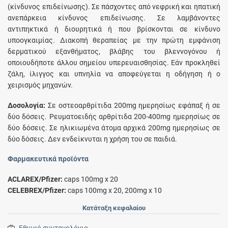
(κίνδυνος επιδείνωσης). Σε πάσχοντες από νεφρική και ηπατική
ανεπάρκεια κίνδυνος επιδείνωσης. Σε λαμβάνοντες
αντιπηκτικά ή διουρητικά ή που βρίσκονται σε κίνδυνο
υποογκαιμίας. Διακοπή θεραπείας με την πρώτη εμφάνιση
δερματικού εξανθήματος, βλάβης του βλεννογόνου ή
οποιουδήποτε άλλου σημείου υπερευαισθησίας. Εάν προκληθεί
ζάλη, ίλιγγος και υπνηλία να αποφεύγεται η οδήγηση ή ο
χειρισμός μηχανών.
Δοσολογία:
Σε οστεοαρθρίτιδα 200mg ημερησίως εφάπαξ ή σε
δύο δόσεις. Ρευματοειδής αρθρίτιδα 200-400mg ημερησίως σε
δύο δόσεις. Σε ηλικιωμένα άτομα αρχικά 200mg ημερησίως σε
δύο δόσεις. Δεν ενδείκνυται η χρήση του σε παιδιά.
Φαρμακευτικά προϊόντα
ACLAREX/Pfizer:
caps 100mg x 20
CELEBREX/Pfizer:
caps 100mg x 20, 200mg x 10
Κατάταξη κεφαλαίου