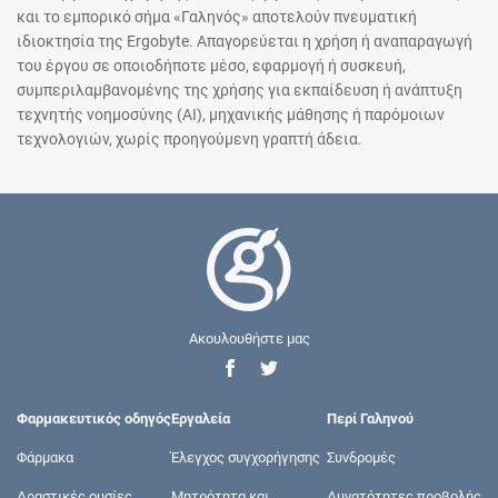
και το εμπορικό σήμα «Γαληνός» αποτελούν πνευματική
ιδιοκτησία της Ergobyte. Απαγορεύεται η χρήση ή αναπαραγωγή
του έργου σε οποιοδήποτε μέσο, εφαρμογή ή συσκευή,
συμπεριλαμβανομένης της χρήσης για εκπαίδευση ή ανάπτυξη
τεχνητής νοημοσύνης (AI), μηχανικής μάθησης ή παρόμοιων
τεχνολογιών, χωρίς προηγούμενη γραπτή άδεια.
Ακουλουθήστε μας
Φαρμακευτικός οδηγός
Εργαλεία
Περί Γαληνού
Φάρμακα
Έλεγχος συγχορήγησης
Συνδρομές
Δραστικές ουσίες
Μητρότητα και
Δυνατότητες προβολής