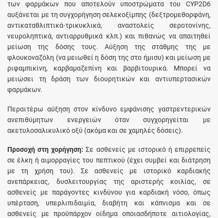
των φαρμάκων που αποτελούν υποστρώματα του CYP2D6
αυξάνεται με τη συγχορήγηση σελεκοξίμπης (δεξτρομεθορφάνη,
αντικαταθλιπτικά-τρικυκλικά, αναστολείς σεροτονίνης,
νευροληπτικά, αντιαρρυθμικά κλπ.) και πιθανώς να απαιτηθεί
μείωση της δόσης τους. Αύξηση της στάθμης της με
φλουκοναζόλη (να μειωθεί η δόση της στο ήμισυ) και μείωση με
ριφαμπικίνη, καρβαμαζεπίνη και βαρβιτουρικά. Μπορεί να
μειώσει τη δράση των διουρητικών και αντιυπερτασικών
φαρμάκων.
Περαιτέρω αύξηση στον κίνδυνο εμφάνισης γαστρεντερικών
ανεπιθύμητων ενεργειών όταν συγχορηγείται με
ακετυλοσαλικυλικό οξύ (ακόμα και σε χαμηλές δόσεις).
Προσοχή στη χορήγηση:
Σε ασθενείς με ιστορικό ή επιρρεπείς
σε έλκη ή αιμορραγίες του πεπτικού (έχει συμβεί και διάτρηση
με τη χρήση του). Σε ασθενείς με ιστορικό καρδιακής
ανεπάρκειας, δυσλειτουργίας της αριστερής κοιλίας, σε
ασθενείς με παράγοντες κινδύνου για καρδιακή νόσο, όπως
υπέρταση, υπερλιπιδαιμία, διαβήτη και κάπνισμα και σε
ασθενείς με προϋπάρχον οίδημα οποιασδήποτε αιτιολογίας,