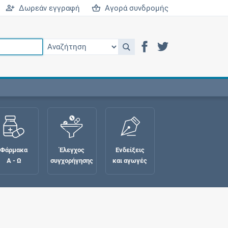
Δωρεάν εγγραφή
Αγορά συνδρομής
Φάρμακα
Έλεγχος
Ενδείξεις
Α - Ω
συγχορήγησης
και αγωγές