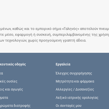
μένων, καθώς και το εμπορικό σήμα «Γαληνός» αποτελούν πνευμα
ε μέσο, εφαρμογή ή συσκευή, συμπεριλαμβανομένης της χρήσης
ιων τεχνολογιών, χωρίς προηγούμενη γραπτή άδεια.
ευτικός οδηγός
Εργαλεία
κα
Έλεγχος συγχορήγησης
κές ουσίες
Μητρότητα και φάρμακα
εις και αγωγές
Αλλεργίες / Δυσανεξίες
σματα
Λεξικό ιατρικής ορολογίας
ηρώματα διατροφής
Οι συνταγές μου