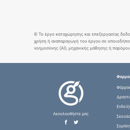
© Το έργο καταχώρησης και επεξεργασίας δεδο
χρήση ή αναπαραγωγή του έργου σε οποιοδήποτ
νοημοσύνης (AI), μηχανικής μάθησης ή παρόμο
Φαρμακ
Φάρμα
Δραστι
Ενδείξ
Ακουλουθήστε μας
Σκευά
Συμπλ