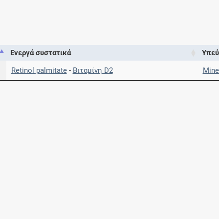
Μοιραζόμαστε μαζί σας γεγονότα της
πορείας του Galinos.gr από το 2011 μέχρι
σήμερα
Ενεργά συστατικά
Υπεύ
Retinol palmitate
-
Βιταμίνη D2
Mine