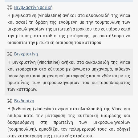
Βινβλαστίνη θειϊκή
Η βινβλαστίνη (vinblastine) ανήκει στα αλκαλοειδή της Vinca
και ασκεί τη δράση της ενούμενη με την τουμπουλίνη των
μικροσωληναρίων της μιτωτική ατράκτου του κυττάρου κατά
την μίτωση, στο στάδιο της μετάφασης, με αποτέλεσμα να
διακόπτει την μιτωτική διαίρεση του κυττάρου.
Βινκριστίνη
Η βινκριστίνη (vincristine) ανήκει στα αλκαλοειδή της Vinca
και εισέρχεται στο κύτταρο με άγνωστο μηχανισμό, πιθανόν
μέσω δραστικού μηχανισμού μεταφοράς και συνδέεται με τις
πρωτεΐνες των μικροσωληναρίων του κυτταροπλάσματος
των κυττάρων.
Βινδεσίνη
Η βινδεσίνη (vindesine) ανήκει στα αλκαλοειδή της Vinca και
επιδρά κατά την μετάφαση της κυτταρική διαίρεσης και
δεσμευόμενη στη πρωτεΐνη των μικροσωληναρίων
(τουμπουλίνη), εμποδίζει τον πολυμερισμό τους και οδηγεί
στην καταστροφή της μιτωτικής ατράκτου.