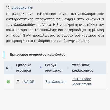
Βινορελμπίνη
Η βινορελμπίνη (vinorelbine) είναι αντινεοπλασματικός
κυτταροστατικός παράγοντας που ανήκει στην οικογένεια
των αλκαλοειδών της Vinca. Η βινορελμπίνη αναστέλλει τον
πολυμερισμό της τουμπουλίνης και παρεμποδίζει τη μίτωση
στη φάση G
-M, προκαλώντας το θάνατο του κυττάρου στη
2
μετάφαση ή κατά τη διάρκεια της επόμενης μίτωσης.
Εμπορικές ονομασίες κεφαλαίου
Εμπορική
Ενεργά
Υπεύθυνος
Κ
ονομασία
συστατικά
κυκλοφορίας
Pierre Fabre
JAVLOR
Βινφλουνίνη
Medicament