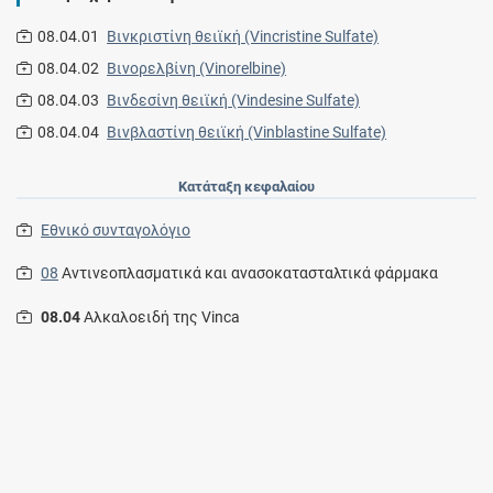
08.04.01
Βινκριστίνη θειϊκή (Vincristine Sulfate)
08.04.02
Βινορελβίνη (Vinorelbine)
08.04.03
Βινδεσίνη θειϊκή (Vindesine Sulfate)
08.04.04
Βινβλαστίνη θειϊκή (Vinblastine Sulfate)
Κατάταξη κεφαλαίου
Εθνικό συνταγολόγιο
08
Αντινεοπλασματικά και ανασοκατασταλτικά φάρμακα
08.04
Αλκαλοειδή της Vinca