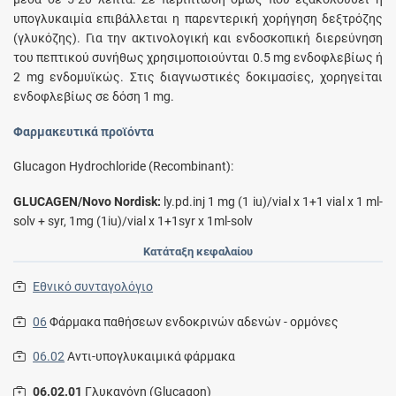
υπογλυκαιμία επιβάλλεται η παρεντερική χορήγηση δεξτρόζης
(γλυκόζης). Για την ακτινολογική και ενδοσκοπική διερεύνηση
του πεπτικού συνήθως χρησιμοποιούνται 0.5 mg ενδοφλεβίως ή
2 mg ενδομυϊκώς. Στις διαγνωστικές δοκιμασίες, χορηγείται
ενδοφλεβίως σε δόση 1 mg.
Φαρμακευτικά προϊόντα
Glucagon Hydrochloride (Recombinant):
GLUCAGEN/Novo Nordisk:
ly.pd.inj 1 mg (1 iu)/vial x 1+1 vial x 1 ml-
solv + syr, 1mg (1iu)/vial x 1+1syr x 1ml-solv
Κατάταξη κεφαλαίου
Εθνικό συνταγολόγιο
06
Φάρμακα παθήσεων ενδοκρινών αδενών - ορμόνες
06.02
Αντι-υπογλυκαιμικά φάρμακα
06.02.01
Γλυκαγόνη (Glucagon)