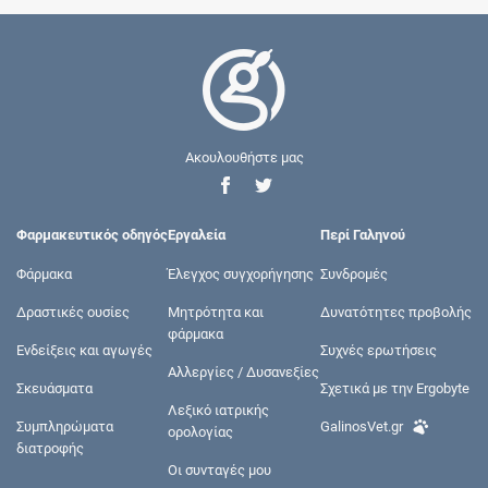
Ακουλουθήστε μας
Φαρμακευτικός οδηγός
Εργαλεία
Περί Γαληνού
Φάρμακα
Έλεγχος συγχορήγησης
Συνδρομές
Δραστικές ουσίες
Μητρότητα και
Δυνατότητες προβολής
φάρμακα
Ενδείξεις και αγωγές
Συχνές ερωτήσεις
Αλλεργίες / Δυσανεξίες
Σκευάσματα
Σχετικά με την Ergobyte
Λεξικό ιατρικής
Συμπληρώματα
GalinosVet.gr
ορολογίας
διατροφής
Οι συνταγές μου