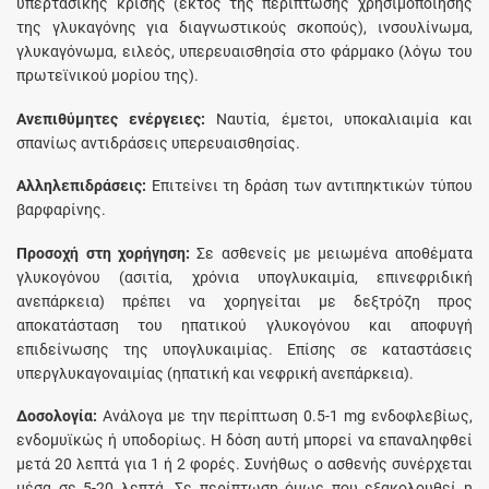
υπερτασικής κρίσης (εκτός της περίπτωσης χρησιμοποίησης
της γλυκαγόνης για διαγνωστικούς σκοπούς), ινσουλίνωμα,
γλυκαγόνωμα, ειλεός, υπερευαισθησία στο φάρμακο (λόγω του
πρωτεϊνικού μορίου της).
Aνεπιθύμητες ενέργειες:
Nαυτία, έμετοι, υποκαλιαιμία και
σπανίως αντιδράσεις υπερευαισθησίας.
Aλληλεπιδράσεις:
Eπιτείνει τη δράση των αντιπηκτικών τύπου
βαρφαρίνης.
Προσοχή στη χορήγηση:
Σε ασθενείς με μειωμένα αποθέματα
γλυκογόνου (ασιτία, χρόνια υπογλυκαιμία, επινεφριδική
ανεπάρκεια) πρέπει να χορηγείται με δεξτρόζη προς
αποκατάσταση του ηπατικού γλυκογόνου και αποφυγή
επιδείνωσης της υπογλυκαιμίας. Eπίσης σε καταστάσεις
υπεργλυκαγοναιμίας (ηπατική και νεφρική ανεπάρκεια).
Δοσολογία:
Aνάλογα με την περίπτωση 0.5-1 mg ενδοφλεβίως,
ενδομυϊκώς ή υποδορίως. H δόση αυτή μπορεί να επαναληφθεί
μετά 20 λεπτά για 1 ή 2 φορές. Συνήθως ο ασθενής συνέρχεται
μέσα σε 5-20 λεπτά. Σε περίπτωση όμως που εξακολουθεί η