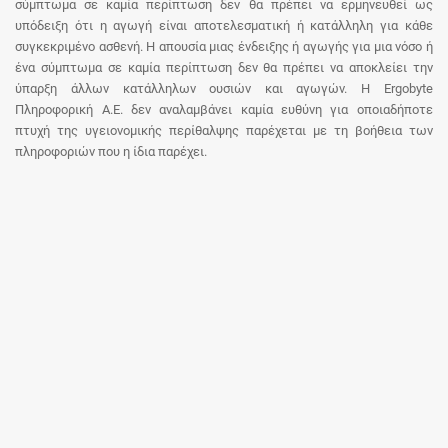
σύμπτωμα σε καμία περίπτωση δεν θα πρέπει να ερμηνευθεί ως
υπόδειξη ότι η αγωγή είναι αποτελεσματική ή κατάλληλη για κάθε
συγκεκριμένο ασθενή. Η απουσία μιας ένδειξης ή αγωγής για μια νόσο ή
ένα σύμπτωμα σε καμία περίπτωση δεν θα πρέπει να αποκλείει την
ύπαρξη άλλων κατάλληλων ουσιών και αγωγών. Η Ergobyte
Πληροφορική Α.Ε. δεν αναλαμβάνει καμία ευθύνη για οποιαδήποτε
πτυχή της υγειονομικής περίθαλψης παρέχεται με τη βοήθεια των
πληροφοριών που η ίδια παρέχει.