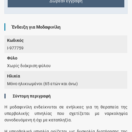
Δωρεάν εγγραφή
Ένδειξη για Μοδαφινίλη
Κωδικός
I-977759
Φύλο
Χωρίς διάκριση φύλου
Ηλικία
Μόνο ηλικιωμένοι (65 ετών και άνω)
Σύντομη περιγραφή
Η μοδαφινίλη ενδείκνυται σε ενήλικες για τη θεραπεία της
υπερβολικής υπνηλίας που σχετίζεται με ναρκοληψία
συνοδευόμενη ή όχι με καταπληξία.
Η υπερβολική υπνηλία ορίζεται ως δυσκολία διατήρησης της