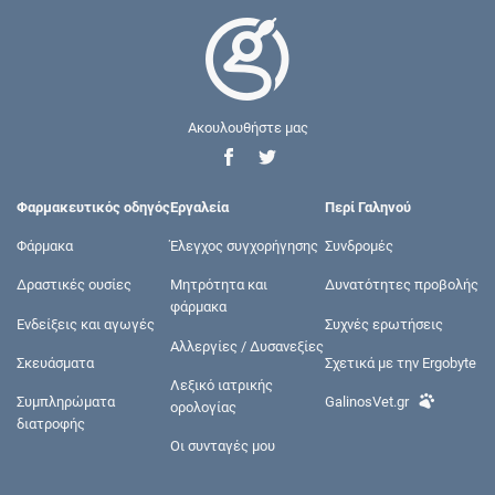
Ακουλουθήστε μας
Φαρμακευτικός οδηγός
Εργαλεία
Περί Γαληνού
Φάρμακα
Έλεγχος συγχορήγησης
Συνδρομές
Δραστικές ουσίες
Μητρότητα και
Δυνατότητες προβολής
φάρμακα
Ενδείξεις και αγωγές
Συχνές ερωτήσεις
Αλλεργίες / Δυσανεξίες
Σκευάσματα
Σχετικά με την Ergobyte
Λεξικό ιατρικής
Συμπληρώματα
GalinosVet.gr
ορολογίας
διατροφής
Οι συνταγές μου