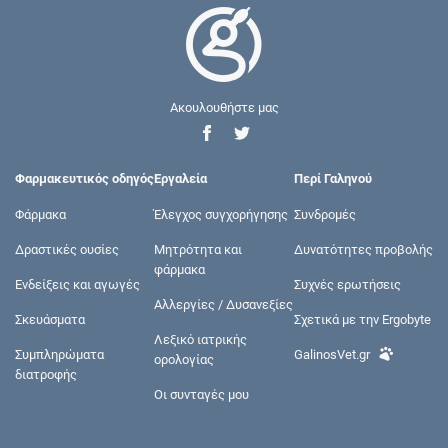
Ακουλουθήστε μας
Φαρμακευτικός οδηγός
Εργαλεία
Περί Γαληνού
Φάρμακα
Έλεγχος συγχορήγησης
Συνδρομές
Δραστικές ουσίες
Μητρότητα και
Δυνατότητες προβολής
φάρμακα
Ενδείξεις και αγωγές
Συχνές ερωτήσεις
Αλλεργίες / Δυσανεξίες
Σκευάσματα
Σχετικά με την Ergobyte
Λεξικό ιατρικής
Συμπληρώματα
GalinosVet.gr
ορολογίας
διατροφής
Οι συνταγές μου