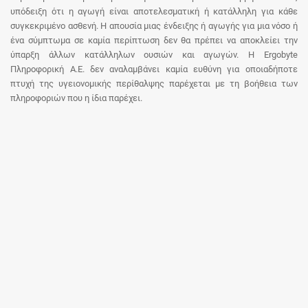
υπόδειξη ότι η αγωγή είναι αποτελεσματική ή κατάλληλη για κάθε
συγκεκριμένο ασθενή. Η απουσία μιας ένδειξης ή αγωγής για μια νόσο ή
ένα σύμπτωμα σε καμία περίπτωση δεν θα πρέπει να αποκλείει την
ύπαρξη άλλων κατάλληλων ουσιών και αγωγών. Η Ergobyte
Πληροφορική Α.Ε. δεν αναλαμβάνει καμία ευθύνη για οποιαδήποτε
πτυχή της υγειονομικής περίθαλψης παρέχεται με τη βοήθεια των
πληροφοριών που η ίδια παρέχει.