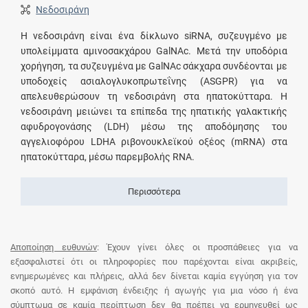
Νεδοσιράνη
Η νεδοσιράνη είναι ένα δίκλωνο siRNA, συζευγμένο με
υπολείμματα αμινοσακχάρου GalNAc. Μετά την υποδόρια
χορήγηση, τα συζευγμένα με GalNAc σάκχαρα συνδέονται με
υποδοχείς ασιαλογλυκοπρωτεΐνης (ASGPR) για να
απελευθερώσουν τη νεδοσιράνη στα ηπατοκύτταρα. Η
νεδοσιράνη μειώνει τα επίπεδα της ηπατικής γαλακτικής
αφυδρογονάσης (LDH) μέσω της αποδόμησης του
αγγελιοφόρου LDHA ριβονουκλεϊκού οξέος (mRNA) στα
ηπατοκύτταρα, μέσω παρεμβολής RNA.
Περισσότερα
Αποποίηση ευθυνών
: Έχουν γίνει όλες οι προσπάθειες για να
εξασφαλιστεί ότι οι πληροφορίες που παρέχονται είναι ακριβείς,
ενημερωμένες και πλήρεις, αλλά δεν δίνεται καμία εγγύηση για τον
σκοπό αυτό. Η εμφάνιση ένδειξης ή αγωγής για μια νόσο ή ένα
σύμπτωμα σε καμία περίπτωση δεν θα πρέπει να ερμηνευθεί ως