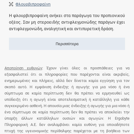
Φλουρβιπροφαίνη
Η φλουρβιπροφαίνη ανήκει στα παράγωγα του προπιονικού
οξέος. Σαν μη στεροειδής αντιφλεγμονώδης παράγων έχει
αντιφλεγμονώδη, αναλγητική και αντιπυρετική δράση.
Περισσότερα
Αποποίηση ευθυνών
: Έχουν γίνει όλες οι προσπάθειες για να
εξασφαλιστεί ότι οι πληροφορίες που παρέχονται είναι ακριβείς,
ενημερωμένες και πλήρεις, αλλά δεν δίνεται καμία εγγύηση για τον
σκοπό αυτό. Η εμφάνιση ένδειξης ή αγωγής για μια νόσο ή ένα
σύμπτωμα σε καμία περίπτωση δεν θα πρέπει να ερμηνευθεί ως
υπόδειξη ότι η αγωγή είναι αποτελεσματική ή κατάλληλη για κάθε
συγκεκριμένο ασθενή. Η απουσία μιας ένδειξης ή αγωγής για μια νόσο ή
ένα σύμπτωμα σε καμία περίπτωση δεν θα πρέπει να αποκλείει την
ύπαρξη άλλων κατάλληλων ουσιών και αγωγών. Η Ergobyte
Πληροφορική Α.Ε. δεν αναλαμβάνει καμία ευθύνη για οποιαδήποτε
πτυχή της υγειονομικής περίθαλψης παρέχεται με τη βοήθεια των