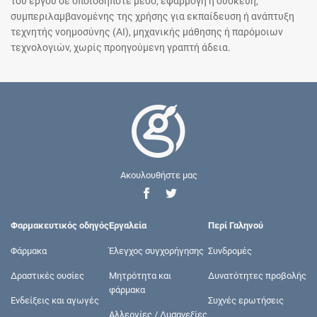
του έργου σε οποιοδήποτε μέσο, εφαρμογή ή συσκευή,
συμπεριλαμβανομένης της χρήσης για εκπαίδευση ή ανάπτυξη
τεχνητής νοημοσύνης (AI), μηχανικής μάθησης ή παρόμοιων
τεχνολογιών, χωρίς προηγούμενη γραπτή άδεια.
Ακουλουθήστε μας
Φαρμακευτικός οδηγός
Εργαλεία
Περί Γαληνού
Φάρμακα
Έλεγχος συγχορήγησης
Συνδρομές
Δραστικές ουσίες
Μητρότητα και
Δυνατότητες προβολής
φάρμακα
Ενδείξεις και αγωγές
Συχνές ερωτήσεις
Αλλεργίες / Δυσανεξίες