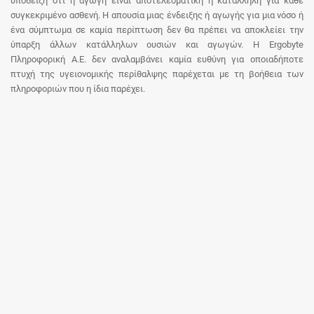
υπόδειξη ότι η αγωγή είναι αποτελεσματική ή κατάλληλη για κάθε
συγκεκριμένο ασθενή. Η απουσία μιας ένδειξης ή αγωγής για μια νόσο ή
ένα σύμπτωμα σε καμία περίπτωση δεν θα πρέπει να αποκλείει την
ύπαρξη άλλων κατάλληλων ουσιών και αγωγών. Η Ergobyte
Πληροφορική Α.Ε. δεν αναλαμβάνει καμία ευθύνη για οποιαδήποτε
πτυχή της υγειονομικής περίθαλψης παρέχεται με τη βοήθεια των
πληροφοριών που η ίδια παρέχει.