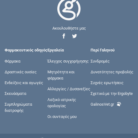
Ακουλουθήστε μας
Φαρμακευτικός οδηγός
Εργαλεία
Περί Γαληνού
Φάρμακα
Έλεγχος συγχορήγησης
Συνδρομές
Δραστικές ουσίες
Μητρότητα και
Δυνατότητες προβολής
φάρμακα
Ενδείξεις και αγωγές
Συχνές ερωτήσεις
Αλλεργίες / Δυσανεξίες
Σκευάσματα
Σχετικά με την Ergobyte
Λεξικό ιατρικής
Συμπληρώματα
GalinosVet.gr
ορολογίας
διατροφής
Οι συνταγές μου