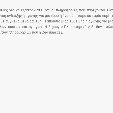
Μοιραζόμαστε μαζί σας γεγονότα της
πορείας του Galinos.gr από το 2011 μέχρι
άθειες για να εξασφαλιστεί ότι οι πληροφορίες που παρέχονται είν
σήμερα
άνιση ένδειξης ή αγωγής για μια νόσο ή ένα σύμπτωμα σε καμία περίπ
άθε συγκεκριμένο ασθενή. Η απουσία μιας ένδειξης ή αγωγής για μι
λων ουσιών και αγωγών. Η Ergobyte Πληροφορική Α.Ε. δεν αναλα
 των πληροφοριών που η ίδια παρέχει.