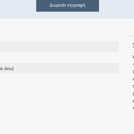
Δωρεάν εγγραφή
Συνδρομές
Μάθετε περισσότερα για τα οφέλη και τις
επιπλέον παροχές των συνδρομητικών
προγραμμάτων
αι άνω)
Ενδείξεις και αγωγές
Βρείτε θεραπευτικές ενδείξεις και αγωγές για
νόσους, συμπτώματα και ιατρικές πράξεις
Γνωρίζατε ότι...