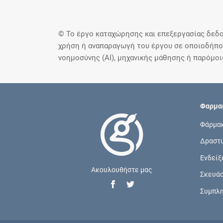
© Το έργο καταχώρησης και επεξεργασίας δεδο
χρήση ή αναπαραγωγή του έργου σε οποιοδήποτ
νοημοσύνης (AI), μηχανικής μάθησης ή παρόμο
Φαρμακ
Φάρμα
Δραστι
Ενδείξ
Ακουλουθήστε μας
Σκευά
Συμπλ