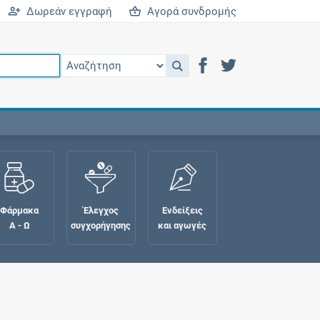
Δωρεάν εγγραφή
Αγορά συνδρομής
Φάρμακα
Έλεγχος
Ενδείξεις
Α - Ω
συγχορήγησης
και αγωγές