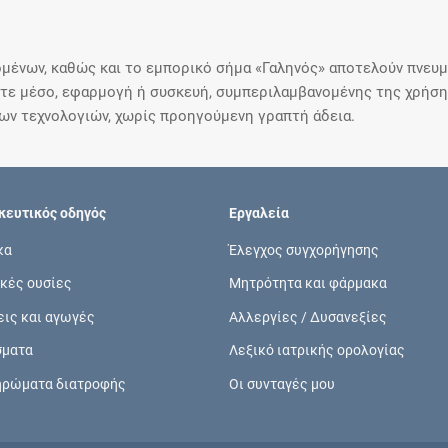
μένων, καθώς και το εμπορικό σήμα «Γαληνός» αποτελούν πνευμα
ε μέσο, εφαρμογή ή συσκευή, συμπεριλαμβανομένης της χρήσης
ιων τεχνολογιών, χωρίς προηγούμενη γραπτή άδεια.
ευτικός οδηγός
Εργαλεία
κα
Έλεγχος συγχορήγησης
κές ουσίες
Μητρότητα και φάρμακα
εις και αγωγές
Αλλεργίες / Δυσανεξίες
σματα
Λεξικό ιατρικής ορολογίας
ηρώματα διατροφής
Οι συνταγές μου