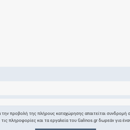
Ελέγξτε την αγωγή σας για αντενδείξεις και
αλληλεπιδράσεις μεταξύ των φαρμάκων
Οι συνταγές μου
Αποθηκεύστε τις συνταγές σας και
μοιραστείτε τις εύκολα και με ασφάλεια
Μητρότητα και φάρμακα
Ενημερωθείτε για την ασφάλεια χορήγησης
α την προβολή της πλήρους καταχώρησης απαιτείται συνδρομή σ
ενός φαρμάκου κατά τη διάρκεια της
ις πληροφορίες και τα εργαλεία του Galinos.gr δωρεάν για ένα
εγκυμοσύνης ή του θηλασμού