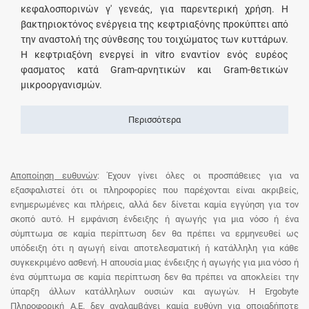
κεφαλοσπορινών γ' γενεάς, για παρεντερική χρήση. Η
βακτηριοκτόνος ενέργεια της κεφτριαξόνης προκύπτει από
την αναστολή της σύνθεσης του τοιχώματος των κυττάρων.
Η κεφτριαξόνη ενεργεί in vitro εναντίον ενός ευρέος
φασματος κατά Gram-αρνητικών και Gram-θετικών
μικροοργανισμών.
Περισσότερα
Αποποίηση ευθυνών
: Έχουν γίνει όλες οι προσπάθειες για να
εξασφαλιστεί ότι οι πληροφορίες που παρέχονται είναι ακριβείς,
ενημερωμένες και πλήρεις, αλλά δεν δίνεται καμία εγγύηση για τον
σκοπό αυτό. Η εμφάνιση ένδειξης ή αγωγής για μια νόσο ή ένα
σύμπτωμα σε καμία περίπτωση δεν θα πρέπει να ερμηνευθεί ως
υπόδειξη ότι η αγωγή είναι αποτελεσματική ή κατάλληλη για κάθε
συγκεκριμένο ασθενή. Η απουσία μιας ένδειξης ή αγωγής για μια νόσο ή
ένα σύμπτωμα σε καμία περίπτωση δεν θα πρέπει να αποκλείει την
ύπαρξη άλλων κατάλληλων ουσιών και αγωγών. Η Ergobyte
Πληροφορική Α.Ε. δεν αναλαμβάνει καμία ευθύνη για οποιαδήποτε