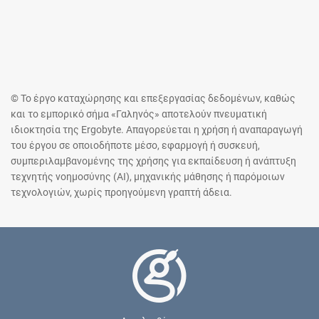
© Το έργο καταχώρησης και επεξεργασίας δεδομένων, καθώς
και το εμπορικό σήμα «Γαληνός» αποτελούν πνευματική
ιδιοκτησία της Ergobyte. Απαγορεύεται η χρήση ή αναπαραγωγή
του έργου σε οποιοδήποτε μέσο, εφαρμογή ή συσκευή,
συμπεριλαμβανομένης της χρήσης για εκπαίδευση ή ανάπτυξη
τεχνητής νοημοσύνης (AI), μηχανικής μάθησης ή παρόμοιων
τεχνολογιών, χωρίς προηγούμενη γραπτή άδεια.