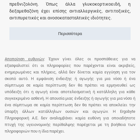
πρεδνιζολόνη. Όπως άλλα γλυκοκορτικοειδή, η
δεξαμεθαζόνη έχει επίσης αντιαλλεργικές, αντιτοξικές,
αντιπυρετικές και ανοσοκατασταλτικές ιδιότητες.
Περισσότερα
Αποποίηση ευθυνών
: Έχουν γίνει όλες οι προσπάθειες για να
εξασφαλιστεί ότι οι πληροφορίες που παρέχονται είναι ακριβείς,
ενημερωμένες και πλήρεις, αλλά δεν δίνεται καμία εγγύηση για τον
σκοπό αυτό. Η εμφάνιση ένδειξης ή αγωγής για μια νόσο ή ένα
σύμπτωμα σε καμία περίπτωση δεν θα πρέπει να ερμηνευθεί ως
υπόδειξη ότι η αγωγή είναι αποτελεσματική ή κατάλληλη για κάθε
συγκεκριμένο ασθενή. Η απουσία μιας ένδειξης ή αγωγής για μια νόσο ή
ένα σύμπτωμα σε καμία περίπτωση δεν θα πρέπει να αποκλείει την
ύπαρξη άλλων κατάλληλων ουσιών και αγωγών. Η Ergobyte
Πληροφορική Α.Ε. δεν αναλαμβάνει καμία ευθύνη για οποιαδήποτε
πτυχή της υγειονομικής περίθαλψης παρέχεται με τη βοήθεια των
πληροφοριών που η ίδια παρέχει.