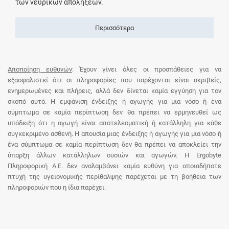
των νευρικών απολήξεων.
Περισσότερα
Αποποίηση ευθυνών
: Έχουν γίνει όλες οι προσπάθειες για να
εξασφαλιστεί ότι οι πληροφορίες που παρέχονται είναι ακριβείς,
ενημερωμένες και πλήρεις, αλλά δεν δίνεται καμία εγγύηση για τον
σκοπό αυτό. Η εμφάνιση ένδειξης ή αγωγής για μια νόσο ή ένα
σύμπτωμα σε καμία περίπτωση δεν θα πρέπει να ερμηνευθεί ως
υπόδειξη ότι η αγωγή είναι αποτελεσματική ή κατάλληλη για κάθε
συγκεκριμένο ασθενή. Η απουσία μιας ένδειξης ή αγωγής για μια νόσο ή
ένα σύμπτωμα σε καμία περίπτωση δεν θα πρέπει να αποκλείει την
ύπαρξη άλλων κατάλληλων ουσιών και αγωγών. Η Ergobyte
Πληροφορική Α.Ε. δεν αναλαμβάνει καμία ευθύνη για οποιαδήποτε
πτυχή της υγειονομικής περίθαλψης παρέχεται με τη βοήθεια των
πληροφοριών που η ίδια παρέχει.