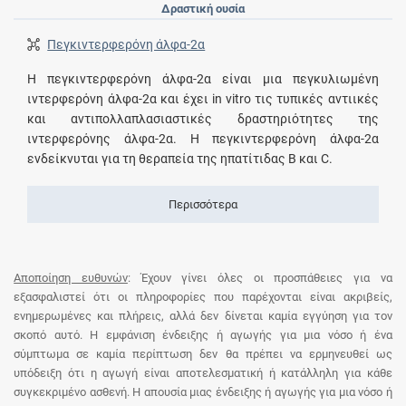
Δραστική ουσία
Πεγκιντερφερόνη άλφα-2α
Η πεγκιντερφερόνη άλφα-2α είναι μια πεγκυλιωμένη
ιντερφερόνη άλφα-2α και έχει in vitro τις τυπικές αντιικές
και αντιπολλαπλασιαστικές δραστηριότητες της
ιντερφερόνης άλφα-2α. Η πεγκιντερφερόνη άλφα-2α
ενδείκνυται για τη θεραπεία της ηπατίτιδας Β και C.
Περισσότερα
Αποποίηση ευθυνών
: Έχουν γίνει όλες οι προσπάθειες για να
εξασφαλιστεί ότι οι πληροφορίες που παρέχονται είναι ακριβείς,
ενημερωμένες και πλήρεις, αλλά δεν δίνεται καμία εγγύηση για τον
σκοπό αυτό. Η εμφάνιση ένδειξης ή αγωγής για μια νόσο ή ένα
σύμπτωμα σε καμία περίπτωση δεν θα πρέπει να ερμηνευθεί ως
υπόδειξη ότι η αγωγή είναι αποτελεσματική ή κατάλληλη για κάθε
συγκεκριμένο ασθενή. Η απουσία μιας ένδειξης ή αγωγής για μια νόσο ή