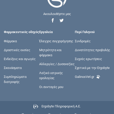
Ακουλουθήστε μας
Φαρμακευτικός οδηγός
Εργαλεία
Περί Γαληνού
Φάρμακα
Έλεγχος συγχορήγησης
Συνδρομές
Δραστικές ουσίες
Μητρότητα και
Δυνατότητες προβολής
φάρμακα
Ενδείξεις και αγωγές
Συχνές ερωτήσεις
Αλλεργίες / Δυσανεξίες
Σκευάσματα
Σχετικά με την Ergobyte
Λεξικό ιατρικής
Συμπληρώματα
GalinosVet.gr
ορολογίας
διατροφής
Οι συνταγές μου
Ergobyte Πληροφορική Α.Ε.