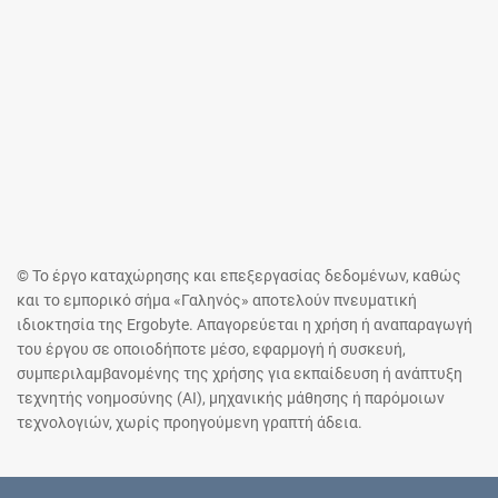
© Το έργο καταχώρησης και επεξεργασίας δεδομένων, καθώς
και το εμπορικό σήμα «Γαληνός» αποτελούν πνευματική
ιδιοκτησία της Ergobyte. Απαγορεύεται η χρήση ή αναπαραγωγή
του έργου σε οποιοδήποτε μέσο, εφαρμογή ή συσκευή,
συμπεριλαμβανομένης της χρήσης για εκπαίδευση ή ανάπτυξη
τεχνητής νοημοσύνης (AI), μηχανικής μάθησης ή παρόμοιων
τεχνολογιών, χωρίς προηγούμενη γραπτή άδεια.