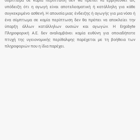
σύμπτωμα σε καμία περίπτωση δεν θα πρέπει να ερμηνευθεί ως
υπόδειξη ότι η αγωγή είναι αποτελεσματική ή κατάλληλη για κάθε
συγκεκριμένο ασθενή. Η απουσία μιας ένδειξης ή αγωγής για μια νόσο ή
ένα σύμπτωμα σε καμία περίπτωση δεν θα πρέπει να αποκλείει την
ύπαρξη άλλων κατάλληλων ουσιών και αγωγών. Η Ergobyte
Πληροφορική Α.Ε. δεν αναλαμβάνει καμία ευθύνη για οποιαδήποτε
πτυχή της υγειονομικής περίθαλψης παρέχεται με τη βοήθεια των
πληροφοριών που η ίδια παρέχει.