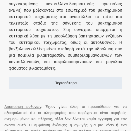
συγκεκριμένες πενικιλλίνο-δεσμευτικές πρωτεΐνες
(PBPs) που βρίσκονται στο εσωτερικό του βακτηριακού
κυτταρικού τοιχώματος και αναστέλλει το τρίτο και
τελευταίο στάδιο της σύνθεσης του βακτηριακού
κυτταρικού τοιχώματος. Στη συνέχεια επέρχεται η
κυτταρική λύση με τη μεσολάβηση βακτηριακών ενζύμων
του κυτταρικού τοιχώματος, όπως οι αυτολυσίνες. Η
βενζυλπενικιλλίνη είναι σταθερή κατά την υδρόλυση από
μια ποικιλία β-λακταμασών, συμπεριλαμβανομένων των
πενικιλλινασών, και κεφαλοσπορινασών και μεγάλου
φάσματος β-λακταμάσες.
Περισσότερα
Αποποίηση ευθυνών
: Έχουν γίνει όλες οι προσπάθειες για να
εξασφαλιστεί ότι οι πληροφορίες που παρέχονται είναι ακριβείς,
ενημερωμένες και πλήρεις, αλλά δεν δίνεται καμία εγγύηση για τον
σκοπό αυτό. Η εμφάνιση ένδειξης ή αγωγής για μια νόσο ή ένα