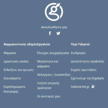
Ακουλουθήστε μας
Φαρμακευτικός οδηγός
Εργαλεία
Περί Γαληνού
Φάρμακα
Έλεγχος συγχορήγησης
Συνδρομές
Δραστικές ουσίες
Μητρότητα και
Δυνατότητες προβολής
φάρμακα
Ενδείξεις και αγωγές
Συχνές ερωτήσεις
Αλλεργίες / Δυσανεξίες
Σκευάσματα
Σχετικά με την Ergobyte
Λεξικό ιατρικής
Συμπληρώματα
GalinosVet.gr
ορολογίας
διατροφής
Οι συνταγές μου