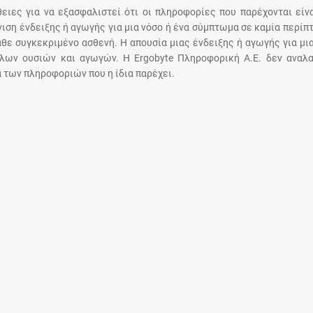
Μοιραζόμαστε μαζί σας γεγονότα της
άθειες για να εξασφαλιστεί ότι οι πληροφορίες που παρέχονται είν
πορείας του Galinos.gr από το 2011 μέχρι
άνιση ένδειξης ή αγωγής για μια νόσο ή ένα σύμπτωμα σε καμία περίπ
σήμερα
άθε συγκεκριμένο ασθενή. Η απουσία μιας ένδειξης ή αγωγής για μι
λων ουσιών και αγωγών. Η Ergobyte Πληροφορική Α.Ε. δεν αναλα
 των πληροφοριών που η ίδια παρέχει.