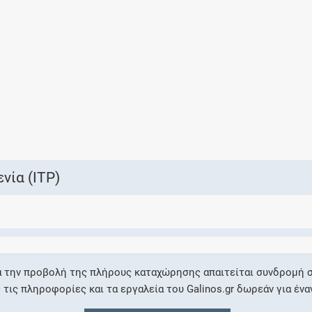
Ελέγξτε την αγωγή σας για αντενδείξεις και
αλληλεπιδράσεις μεταξύ των φαρμάκων
Οι συνταγές μου
Αποθηκεύστε τις συνταγές σας και
μοιραστείτε τις εύκολα και με ασφάλεια
ία (ITP)
Μητρότητα και φάρμακα
Ενημερωθείτε για την ασφάλεια χορήγησης
α την προβολή της πλήρους καταχώρησης απαιτείται συνδρομή σ
ενός φαρμάκου κατά τη διάρκεια της
ις πληροφορίες και τα εργαλεία του Galinos.gr δωρεάν για ένα
εγκυμοσύνης ή του θηλασμού