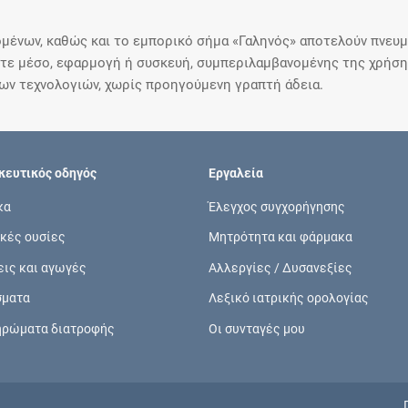
μένων, καθώς και το εμπορικό σήμα «Γαληνός» αποτελούν πνευμα
ε μέσο, εφαρμογή ή συσκευή, συμπεριλαμβανομένης της χρήσης
ιων τεχνολογιών, χωρίς προηγούμενη γραπτή άδεια.
ευτικός οδηγός
Εργαλεία
κα
Έλεγχος συγχορήγησης
κές ουσίες
Μητρότητα και φάρμακα
εις και αγωγές
Αλλεργίες / Δυσανεξίες
σματα
Λεξικό ιατρικής ορολογίας
ηρώματα διατροφής
Οι συνταγές μου