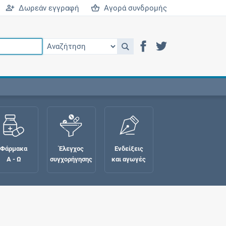
Δωρεάν εγγραφή
Αγορά συνδρομής
Φάρμακα
Έλεγχος
Ενδείξεις
Α - Ω
συγχορήγησης
και αγωγές