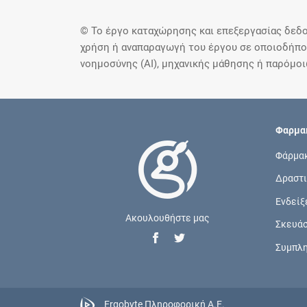
© Το έργο καταχώρησης και επεξεργασίας δεδο
χρήση ή αναπαραγωγή του έργου σε οποιοδήποτ
νοημοσύνης (AI), μηχανικής μάθησης ή παρόμο
Φαρμακ
Φάρμα
Δραστι
Ενδείξ
Ακουλουθήστε μας
Σκευά
Συμπλ
Ergobyte Πληροφορική Α.Ε.