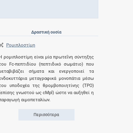
Δραστική ουσία
Ρομιπλοστίμη
Η ρομιπλοστίμη είναι μία πρωτεΐνη σύντηξης
του Fc-πεπτιδίου (πεπτιδικό σωμάτιο) που
μεταβιβάζει σήματα και ενεργοποιεί τα
ενδοκυττάρια μεταγραφικά μονοπάτια μέσω
του υποδοχέα της θρομβοποιητίνης (TPO)
(επίσης γνωστού ως cMpl) ώστε να αυξηθεί η
παραγωγή αιμοπεταλίων.
Περισσότερα