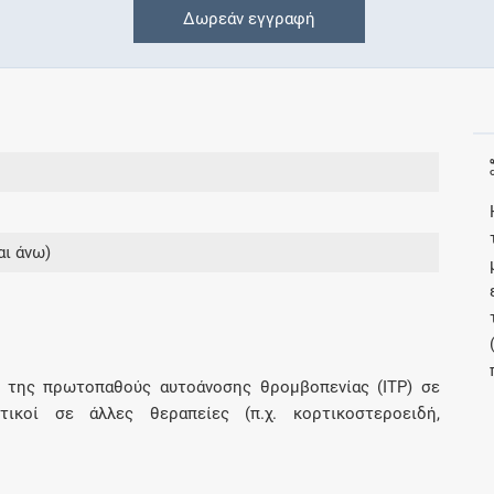
Δωρεάν εγγραφή
Συνδρομές
Μάθετε περισσότερα για τα οφέλη και τις
επιπλέον παροχές των συνδρομητικών
προγραμμάτων
αι άνω)
Ενδείξεις και αγωγές
Βρείτε θεραπευτικές ενδείξεις και αγωγές για
νόσους, συμπτώματα και ιατρικές πράξεις
α της πρωτοπαθούς αυτοάνοσης θρομβοπενίας (ITP) σε
κτικοί σε άλλες θεραπείες (π.χ. κορτικοστεροειδή,
Γνωρίζατε ότι...