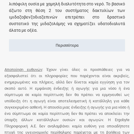
λιπόφιλη ουσία με χαμηλή διαλυτότητα στο νερό. Το βασικό
άζωτο στη θέση 2 του συστήματος δακτυλίων των
ιμιδαζοβενζοδιαζεπινών επιτρέπει στο δραστικό
συστατικό της μιδαζολάμης να σχηματίζει υδατοδιαλυτά
άλατα με οξέα.
Περισσότερα
Αποποίηση ευθυνών
: Έχουν γίνει όλες οι προσπάθειες για να
εξασφαλιστεί ότι οι πληροφορίες που παρέχονται είναι ακριβείς,
ενημερωμένες και πλήρεις, αλλά δεν δίνεται καμία εγγύηση για τον
σκοπό αυτό. Η εμφάνιση ένδειξης ή αγωγής για μια νόσο ή ένα
σύμπτωμα σε καμία περίπτωση δεν θα πρέπει να ερμηνευθεί ως
υπόδειξη ότι η αγωγή είναι αποτελεσματική ή κατάλληλη για κάθε
συγκεκριμένο ασθενή. Η απουσία μιας ένδειξης ή αγωγής για μια νόσο ή
ένα σύμπτωμα σε καμία περίπτωση δεν θα πρέπει να αποκλείει την
ύπαρξη άλλων κατάλληλων ουσιών και αγωγών. Η Ergobyte
Πληροφορική Α.Ε. δεν αναλαμβάνει καμία ευθύνη για οποιαδήποτε
πτυχή της υγειονομικής περίθαλψης παρέχεται με τη βοήθεια των