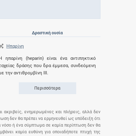
Δραστική ουσία
Ηπαρίνη
Η ηπαρίνη (heparin) είναι ένα αντιπηκτικό
ταχείας δράσης που δρα έμμεσα, συνδεόμενη
με την αντιθρομβίνη ΙΙΙ.
Περισσότερα
αι ακριβείς, ενημερωμένες και πλήρεις, αλλά δεν
τωση δεν θα πρέπει να ερμηνευθεί ως υπόδειξη ότι
α νόσο ή ένα σύμπτωμα σε καμία περίπτωση δεν θα
μβάνει καμία ευθύνη για οποιαδήποτε πτυχή της