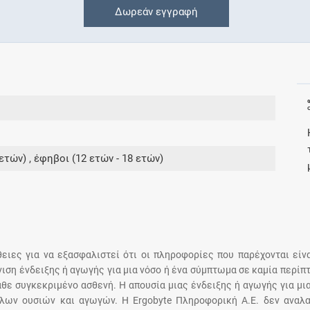
Δωρεάν εγγραφή
Συνδρομές
Μάθετε περισσότερα για τα οφέλη και τις
επιπλέον παροχές των συνδρομητικών
προγραμμάτων
ετών) , έφηβοι (12 ετών - 18 ετών)
Ενδείξεις και αγωγές
Βρείτε θεραπευτικές ενδείξεις και αγωγές για
νόσους, συμπτώματα και ιατρικές πράξεις
άθειες για να εξασφαλιστεί ότι οι πληροφορίες που παρέχονται είν
άνιση ένδειξης ή αγωγής για μια νόσο ή ένα σύμπτωμα σε καμία περίπ
άθε συγκεκριμένο ασθενή. Η απουσία μιας ένδειξης ή αγωγής για μι
Γνωρίζατε ότι...
λων ουσιών και αγωγών. Η Ergobyte Πληροφορική Α.Ε. δεν αναλα