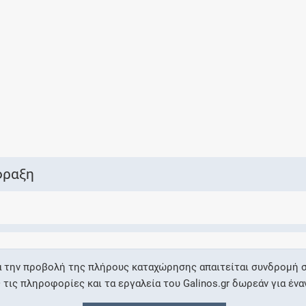
Ελέγξτε την αγωγή σας για αντενδείξεις και
αλληλεπιδράσεις μεταξύ των φαρμάκων
Οι συνταγές μου
Αποθηκεύστε τις συνταγές σας και
μοιραστείτε τις εύκολα και με ασφάλεια
φραξη
Μητρότητα και φάρμακα
Ενημερωθείτε για την ασφάλεια χορήγησης
α την προβολή της πλήρους καταχώρησης απαιτείται συνδρομή σ
ενός φαρμάκου κατά τη διάρκεια της
ις πληροφορίες και τα εργαλεία του Galinos.gr δωρεάν για ένα
εγκυμοσύνης ή του θηλασμού