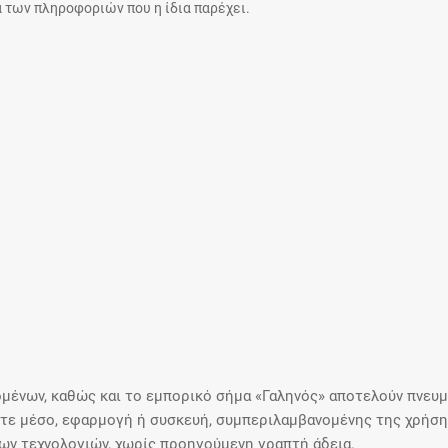
 των πληροφοριών που η ίδια παρέχει.
Μοιραζόμαστε μαζί σας γεγονότα της
πορείας του Galinos.gr από το 2011 μέχρι
σήμερα
μένων, καθώς και το εμπορικό σήμα «Γαληνός» αποτελούν πνευμα
ε μέσο, εφαρμογή ή συσκευή, συμπεριλαμβανομένης της χρήσης
ιων τεχνολογιών, χωρίς προηγούμενη γραπτή άδεια.