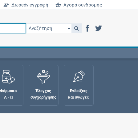
Δωρεάν εγγραφή
Αγορά συνδρομής
Φάρμακα
Έλεγχος
Ενδείξεις
Α - Ω
συγχορήγησης
και αγωγές