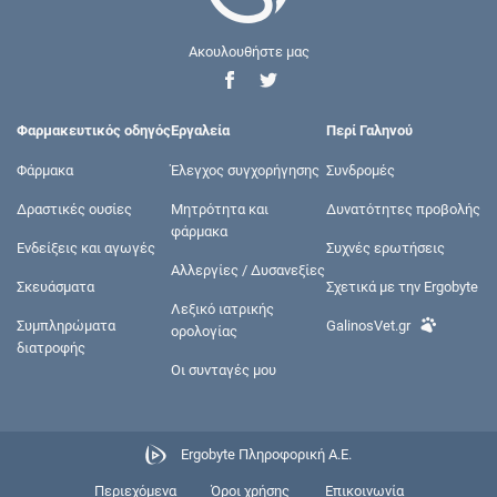
Ακουλουθήστε μας
Φαρμακευτικός οδηγός
Εργαλεία
Περί Γαληνού
Φάρμακα
Έλεγχος συγχορήγησης
Συνδρομές
Δραστικές ουσίες
Μητρότητα και
Δυνατότητες προβολής
φάρμακα
Ενδείξεις και αγωγές
Συχνές ερωτήσεις
Αλλεργίες / Δυσανεξίες
Σκευάσματα
Σχετικά με την Ergobyte
Λεξικό ιατρικής
Συμπληρώματα
GalinosVet.gr
ορολογίας
διατροφής
Οι συνταγές μου
Ergobyte Πληροφορική Α.Ε.
Περιεχόμενα
Όροι χρήσης
Επικοινωνία