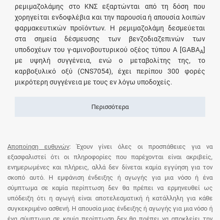
ρεμιμαζολάμης στο ΚΝΣ εξαρτώνται από τη δόση που
χορηγείται ενδοφλέβια και την παρουσία ή απουσία λοιπών
φαρμακευτικών προϊόντων. Η ρεμιμαζολάμη δεσμεύεται
στα σημεία δέσμευσης των βενζοδιαζεπινών των
υποδοχέων του γ-αμινοβουτυρικού οξέος τύπου A [GABA
]
A
με υψηλή συγγένεια, ενώ ο μεταβολίτης της, το
καρβοξυλικό οξύ (CNS7054), έχει περίπου 300 φορές
μικρότερη συγγένεια με τους εν λόγω υποδοχείς.
Περισσότερα
Αποποίηση ευθυνών
: Έχουν γίνει όλες οι προσπάθειες για να
εξασφαλιστεί ότι οι πληροφορίες που παρέχονται είναι ακριβείς,
ενημερωμένες και πλήρεις, αλλά δεν δίνεται καμία εγγύηση για τον
σκοπό αυτό. Η εμφάνιση ένδειξης ή αγωγής για μια νόσο ή ένα
σύμπτωμα σε καμία περίπτωση δεν θα πρέπει να ερμηνευθεί ως
υπόδειξη ότι η αγωγή είναι αποτελεσματική ή κατάλληλη για κάθε
συγκεκριμένο ασθενή. Η απουσία μιας ένδειξης ή αγωγής για μια νόσο ή
ένα σύμπτωμα σε καμία περίπτωση δεν θα πρέπει να αποκλείει την