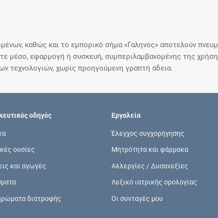
μένων, καθώς και το εμπορικό σήμα «Γαληνός» αποτελούν πνευμα
ε μέσο, εφαρμογή ή συσκευή, συμπεριλαμβανομένης της χρήσης
ιων τεχνολογιών, χωρίς προηγούμενη γραπτή άδεια.
ευτικός οδηγός
Εργαλεία
κα
Έλεγχος συγχορήγησης
κές ουσίες
Μητρότητα και φάρμακα
εις και αγωγές
Αλλεργίες / Δυσανεξίες
σματα
Λεξικό ιατρικής ορολογίας
ηρώματα διατροφής
Οι συνταγές μου