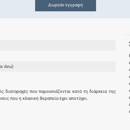
Δωρεάν εγγραφή
Συνδρομές
Μάθετε περισσότερα για τα οφέλη και τις
επιπλέον παροχές των συνδρομητικών
προγραμμάτων
αι άνω)
Ενδείξεις και αγωγές
Βρείτε θεραπευτικές ενδείξεις και αγωγές για
ές διαταραχές που παρουσιάζονται κατά τη διάρκεια της
νόσους, συμπτώματα και ιατρικές πράξεις
σεις που η κλασική θεραπεία έχει αποτύχει.
Γνωρίζατε ότι...