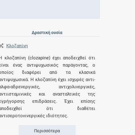
Δραστική ουσία
Κλοζαπίνη
Η κλοζαπίνη (clozapine) έχει αποδειχθεί ότι
είναι ένας αντιψυχωσικός παράγοντας, ο
οποίος διαφέρει από τα κλασικά
αντιψυχωσικά. Η κλοζαπίνη έχει ισχυρές αντι-
αλφα-αδρενεργικές, αντιχολινεργικές,
αντιισταµινικές και ανασταλτικές της
εγρήγορσης επιδράσεις. Έχει επίσης
αποδειχθεί ότι διαθέτει
αντισεροτονινεργικές ιδιότητες.
Περισσότερα