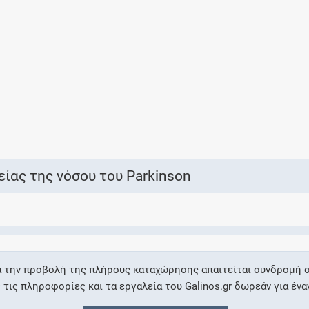
Ελέγξτε την αγωγή σας για αντενδείξεις και
αλληλεπιδράσεις μεταξύ των φαρμάκων
Οι συνταγές μου
Αποθηκεύστε τις συνταγές σας και
μοιραστείτε τις εύκολα και με ασφάλεια
ίας της νόσου του Parkinson
Μητρότητα και φάρμακα
Ενημερωθείτε για την ασφάλεια χορήγησης
α την προβολή της πλήρους καταχώρησης απαιτείται συνδρομή σ
ενός φαρμάκου κατά τη διάρκεια της
ις πληροφορίες και τα εργαλεία του Galinos.gr δωρεάν για ένα
εγκυμοσύνης ή του θηλασμού