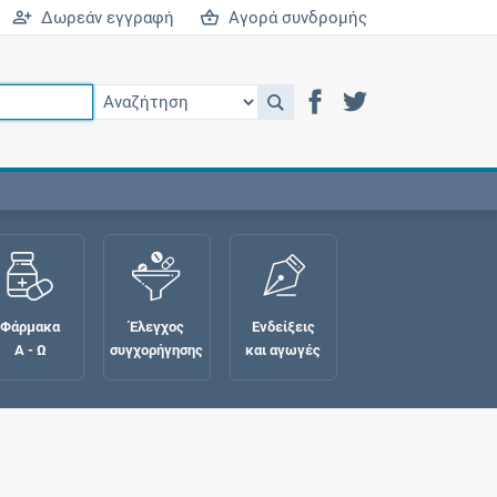
Δωρεάν εγγραφή
Αγορά συνδρομής
Φάρμακα
Έλεγχος
Ενδείξεις
Α - Ω
συγχορήγησης
και αγωγές