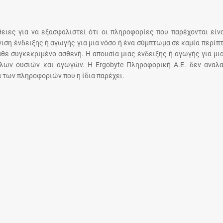
Μοιραζόμαστε μαζί σας γεγονότα της
πορείας του Galinos.gr από το 2011 μέχρι
σήμερα
άθειες για να εξασφαλιστεί ότι οι πληροφορίες που παρέχονται είν
άνιση ένδειξης ή αγωγής για μια νόσο ή ένα σύμπτωμα σε καμία περίπ
άθε συγκεκριμένο ασθενή. Η απουσία μιας ένδειξης ή αγωγής για μι
λων ουσιών και αγωγών. Η Ergobyte Πληροφορική Α.Ε. δεν αναλα
 των πληροφοριών που η ίδια παρέχει.