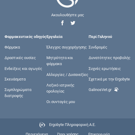
Ακουλουθήστε μας
Φαρμακευτικός οδηγός
Εργαλεία
Περί Γαληνού
Φάρμακα
Έλεγχος συγχορήγησης
Συνδρομές
Δραστικές ουσίες
Μητρότητα και
Δυνατότητες προβολής
φάρμακα
Ενδείξεις και αγωγές
Συχνές ερωτήσεις
Αλλεργίες / Δυσανεξίες
Σκευάσματα
Σχετικά με την Ergobyte
Λεξικό ιατρικής
Συμπληρώματα
GalinosVet.gr
ορολογίας
διατροφής
Οι συνταγές μου
Ergobyte Πληροφορική Α.Ε.
Περιεχόμενα
Όροι χρήσης
Επικοινωνία