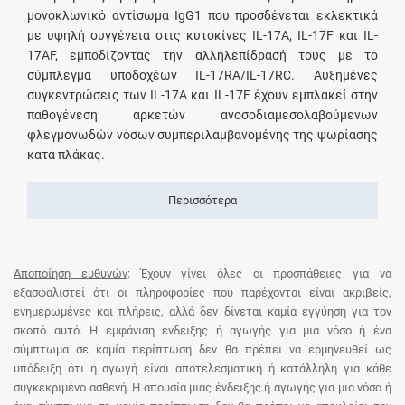
μονοκλωνικό αντίσωμα IgG1 που προσδένεται εκλεκτικά
με υψηλή συγγένεια στις κυτοκίνες IL-17A, IL-17F και IL-
17AF, εμποδίζοντας την αλληλεπίδρασή τους με το
σύμπλεγμα υποδοχέων IL-17RA/IL-17RC. Αυξημένες
συγκεντρώσεις των IL-17A και IL-17F έχουν εμπλακεί στην
παθογένεση αρκετών ανοσοδιαμεσολαβούμενων
φλεγμονωδών νόσων συμπεριλαμβανομένης της ψωρίασης
κατά πλάκας.
Περισσότερα
Αποποίηση ευθυνών
: Έχουν γίνει όλες οι προσπάθειες για να
εξασφαλιστεί ότι οι πληροφορίες που παρέχονται είναι ακριβείς,
ενημερωμένες και πλήρεις, αλλά δεν δίνεται καμία εγγύηση για τον
σκοπό αυτό. Η εμφάνιση ένδειξης ή αγωγής για μια νόσο ή ένα
σύμπτωμα σε καμία περίπτωση δεν θα πρέπει να ερμηνευθεί ως
υπόδειξη ότι η αγωγή είναι αποτελεσματική ή κατάλληλη για κάθε
συγκεκριμένο ασθενή. Η απουσία μιας ένδειξης ή αγωγής για μια νόσο ή