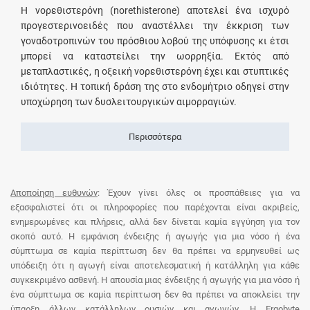
Η νορεθιστερόνη (norethisterone) αποτελεί ένα ισχυρό
προγεστερινοειδές που αναστέλλει την έκκριση των
γοναδοτροπινών του πρόσθιου λοβού της υπόφυσης κι έτσι
μπορεί να καταστείλει την ωορρηξία. Εκτός από
μεταπλαστικές, η οξεική νορεθιστερόνη έχει και στυπτικές
ιδιότητες. Η τοπική δράση της στο ενδομήτριο οδηγεί στην
υποχώρηση των δυσλειτουργικών αιμορραγιών.
Περισσότερα
Αποποίηση ευθυνών
: Έχουν γίνει όλες οι προσπάθειες για να
εξασφαλιστεί ότι οι πληροφορίες που παρέχονται είναι ακριβείς,
ενημερωμένες και πλήρεις, αλλά δεν δίνεται καμία εγγύηση για τον
σκοπό αυτό. Η εμφάνιση ένδειξης ή αγωγής για μια νόσο ή ένα
σύμπτωμα σε καμία περίπτωση δεν θα πρέπει να ερμηνευθεί ως
υπόδειξη ότι η αγωγή είναι αποτελεσματική ή κατάλληλη για κάθε
συγκεκριμένο ασθενή. Η απουσία μιας ένδειξης ή αγωγής για μια νόσο ή
ένα σύμπτωμα σε καμία περίπτωση δεν θα πρέπει να αποκλείει την
ύπαρξη άλλων κατάλληλων ουσιών και αγωγών. Η Ergobyte