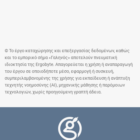
© Το έργο καταχώρησης και επεξεργασίας δεδομένων, καθώς
και το εμπορικό σήμα «Γαληνός» αποτελούν πνευματική
ιδιοκτησία της Ergobyte. Απαγορεύεται η χρήση ή αναπαραγωγή
του έργου σε οποιοδήποτε μέσο, εφαρμογή ή συσκευή,
συμπεριλαμβανομένης της χρήσης για εκπαίδευση ή ανάπτυξη
τεχνητής νοημοσύνης (AI), μηχανικής μάθησης ή παρόμοιων
τεχνολογιών, χωρίς προηγούμενη γραπτή άδεια.