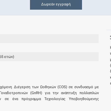
Δωρεάν εγγραφή
Συνδρομές
Μάθετε περισσότερα για τα οφέλη και τις
επιπλέον παροχές των συνδρομητικών
προγραμμάτων
65 ετών)
Ενδείξεις και αγωγές
Βρείτε θεραπευτικές ενδείξεις και αγωγές για
νόσους, συμπτώματα και ιατρικές πράξεις
εγχόμενη Διέγερση των Ωοθηκών (COS) σε συνδυασμό με
Γοναδοτροπινών (GnRH) για την ανάπτυξη πολλαπλών
ν σε ένα πρόγραμμα Τεχνολογίας Υποβοηθούμενης
Γνωρίζατε ότι...