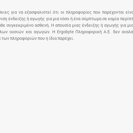
Μοιραζόμαστε μαζί σας γεγονότα της
πορείας του Galinos.gr από το 2011 μέχρι
άθειες για να εξασφαλιστεί ότι οι πληροφορίες που παρέχονται είν
σήμερα
άνιση ένδειξης ή αγωγής για μια νόσο ή ένα σύμπτωμα σε καμία περίπ
άθε συγκεκριμένο ασθενή. Η απουσία μιας ένδειξης ή αγωγής για μι
λων ουσιών και αγωγών. Η Ergobyte Πληροφορική Α.Ε. δεν αναλα
 των πληροφοριών που η ίδια παρέχει.