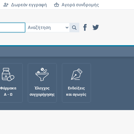
Δωρεάν εγγραφή
Αγορά συνδρομής
Φάρμακα
Έλεγχος
Ενδείξεις
Α - Ω
συγχορήγησης
και αγωγές