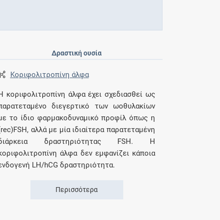
Δραστική ουσία
Κοριφολιτροπίνη άλφα
Η κοριφολιτροπίνη άλφα έχει σχεδιασθεί ως
παρατεταμένο διεγερτικό των ωοθυλακίων
με το ίδιο φαρμακοδυναμικό προφίλ όπως η
(rec)FSH, αλλά με μία ιδιαίτερα παρατεταμένη
διάρκεια δραστηριότητας FSH. Η
κοριφολιτροπίνη άλφα δεν εμφανίζει κάποια
ενδογενή LH/hCG δραστηριότητα.
Περισσότερα