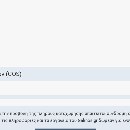
Ελέγξτε την αγωγή σας για αντενδείξεις και
αλληλεπιδράσεις μεταξύ των φαρμάκων
Οι συνταγές μου
Αποθηκεύστε τις συνταγές σας και
μοιραστείτε τις εύκολα και με ασφάλεια
ν (COS)
Μητρότητα και φάρμακα
Ενημερωθείτε για την ασφάλεια χορήγησης
α την προβολή της πλήρους καταχώρησης απαιτείται συνδρομή σ
ενός φαρμάκου κατά τη διάρκεια της
ις πληροφορίες και τα εργαλεία του Galinos.gr δωρεάν για ένα
εγκυμοσύνης ή του θηλασμού