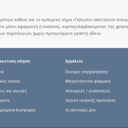
μένων, καθώς και το εμπορικό σήμα «Γαληνός» αποτελούν πνευμα
ε μέσο, εφαρμογή ή συσκευή, συμπεριλαμβανομένης της χρήσης
ιων τεχνολογιών, χωρίς προηγούμενη γραπτή άδεια.
ευτικός οδηγός
Εργαλεία
κα
Έλεγχος συγχορήγησης
κές ουσίες
Μητρότητα και φάρμακα
εις και αγωγές
Αλλεργίες / Δυσανεξίες
σματα
Λεξικό ιατρικής ορολογίας
ηρώματα διατροφής
Οι συνταγές μου