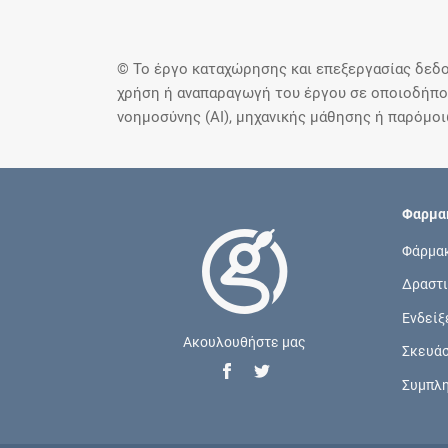
© Το έργο καταχώρησης και επεξεργασίας δεδο
χρήση ή αναπαραγωγή του έργου σε οποιοδήποτ
νοημοσύνης (AI), μηχανικής μάθησης ή παρόμο
Φαρμακ
Φάρμα
Δραστι
Ενδείξ
Ακουλουθήστε μας
Σκευά
Συμπλ