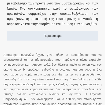
μεταβολισμό των πρωτεϊνών, των υδατανθράκων και των
λιπών. Πιο συγκεκριμένα, κατά το μεταβολισμό των
πρωτεϊνών, συμμετέχει στην αποκαρβοξυλίωση των
αμινοξέων, τη μετατροπή της τρυπτοφάνης σε νιασίνη ή
σεροτονίνη και στην απαμίνωση και θείωση των αμινοξέων.
Περισσότερα
Αποποίηση ευθυνών
: Έχουν γίνει όλες οι προσπάθειες για να
εξασφαλιστεί ότι οι πληροφορίες που παρέχονται είναι ακριβείς,
ενημερωμένες και πλήρεις, αλλά δεν δίνεται καμία εγγύηση για τον
σκοπό αυτό. Η εμφάνιση ένδειξης ή αγωγής για μια νόσο ή ένα
σύμπτωμα σε καμία περίπτωση δεν θα πρέπει να ερμηνευθεί ως
υπόδειξη ότι η αγωγή είναι αποτελεσματική ή κατάλληλη για κάθε
συγκεκριμένο ασθενή. Η απουσία μιας ένδειξης ή αγωγής για μια νόσο ή
ένα σύμπτωμα σε καμία περίπτωση δεν θα πρέπει να αποκλείει την
ύπαρξη άλλων κατάλληλων ουσιών και αγωγών. Η Ergobyte
Πληροφορική Α.Ε. δεν αναλαμβάνει καμία ευθύνη για οποιαδήποτε
πτυχή της υγειονομικής περίθαλψης παρέχεται με τη βοήθεια των