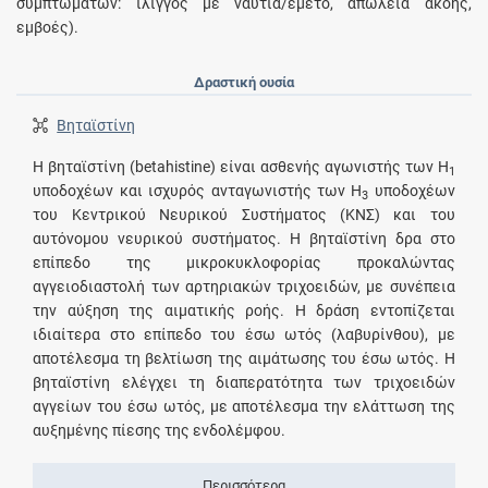
συμπτωμάτων: ίλιγγος με ναυτία/έμετο, απώλεια ακοής,
εμβοές).
Δραστική ουσία
Βηταϊστίνη
Η βηταϊστίνη (betahistine) είναι ασθενής αγωνιστής των Η
1
υποδοχέων και ισχυρός ανταγωνιστής των Η
υποδοχέων
3
του Κεντρικού Νευρικού Συστήματος (ΚΝΣ) και του
αυτόνομου νευρικού συστήματος. Η βηταϊστίνη δρα στο
επίπεδο της μικροκυκλοφορίας προκαλώντας
αγγειοδιαστολή των αρτηριακών τριχοειδών, με συνέπεια
την αύξηση της αιματικής ροής. Η δράση εντοπίζεται
ιδιαίτερα στο επίπεδο του έσω ωτός (λαβυρίνθου), με
αποτέλεσμα τη βελτίωση της αιμάτωσης του έσω ωτός. Η
βηταϊστίνη ελέγχει τη διαπερατότητα των τριχοειδών
αγγείων του έσω ωτός, με αποτέλεσμα την ελάττωση της
αυξημένης πίεσης της ενδολέμφου.
Περισσότερα