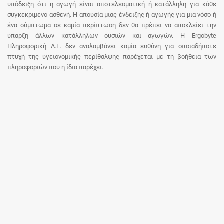
υπόδειξη ότι η αγωγή είναι αποτελεσματική ή κατάλληλη για κάθε
συγκεκριμένο ασθενή. Η απουσία μιας ένδειξης ή αγωγής για μια νόσο ή
ένα σύμπτωμα σε καμία περίπτωση δεν θα πρέπει να αποκλείει την
ύπαρξη άλλων κατάλληλων ουσιών και αγωγών. Η Ergobyte
Πληροφορική Α.Ε. δεν αναλαμβάνει καμία ευθύνη για οποιαδήποτε
πτυχή της υγειονομικής περίθαλψης παρέχεται με τη βοήθεια των
πληροφοριών που η ίδια παρέχει.