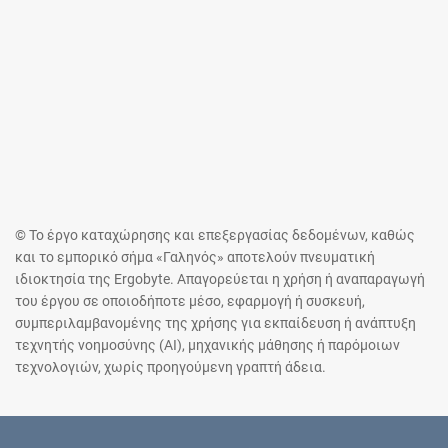
© Το έργο καταχώρησης και επεξεργασίας δεδομένων, καθώς
και το εμπορικό σήμα «Γαληνός» αποτελούν πνευματική
ιδιοκτησία της Ergobyte. Απαγορεύεται η χρήση ή αναπαραγωγή
του έργου σε οποιοδήποτε μέσο, εφαρμογή ή συσκευή,
συμπεριλαμβανομένης της χρήσης για εκπαίδευση ή ανάπτυξη
τεχνητής νοημοσύνης (AI), μηχανικής μάθησης ή παρόμοιων
τεχνολογιών, χωρίς προηγούμενη γραπτή άδεια.