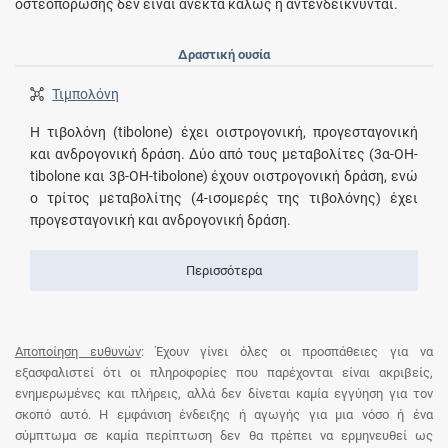
οστεοπόρωσης δεν είναι ανεκτά καλώς ή αντενδείκνυνται.
Δραστική ουσία
Τιμπολόνη
Η τιβολόνη (tibolone) έχει οιστρογονική, προγεσταγονική
και ανδρογονική δράση. Δύο από τους μεταβολίτες (3α-OH-
tibolone και 3β-OH-tibolone) έχουν οιστρογονική δράση, ενώ
ο τρίτος μεταβολίτης (4-ισομερές της τιβολόνης) έχει
προγεσταγονική και ανδρογονική δράση.
Περισσότερα
Αποποίηση ευθυνών
: Έχουν γίνει όλες οι προσπάθειες για να
εξασφαλιστεί ότι οι πληροφορίες που παρέχονται είναι ακριβείς,
ενημερωμένες και πλήρεις, αλλά δεν δίνεται καμία εγγύηση για τον
σκοπό αυτό. Η εμφάνιση ένδειξης ή αγωγής για μια νόσο ή ένα
σύμπτωμα σε καμία περίπτωση δεν θα πρέπει να ερμηνευθεί ως