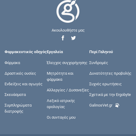
Ακουλουθήστε μας
Φαρμακευτικός οδηγός
Εργαλεία
Περί Γαληνού
Φάρμακα
Έλεγχος συγχορήγησης
Συνδρομές
Δραστικές ουσίες
Μητρότητα και
Δυνατότητες προβολής
φάρμακα
Ενδείξεις και αγωγές
Συχνές ερωτήσεις
Αλλεργίες / Δυσανεξίες
Σκευάσματα
Σχετικά με την Ergobyte
Λεξικό ιατρικής
Συμπληρώματα
GalinosVet.gr
ορολογίας
διατροφής
Οι συνταγές μου