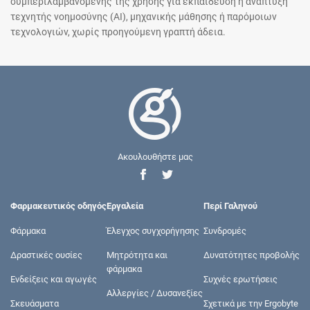
συμπεριλαμβανομένης της χρήσης για εκπαίδευση ή ανάπτυξη
τεχνητής νοημοσύνης (AI), μηχανικής μάθησης ή παρόμοιων
τεχνολογιών, χωρίς προηγούμενη γραπτή άδεια.
Ακουλουθήστε μας
Φαρμακευτικός οδηγός
Εργαλεία
Περί Γαληνού
Φάρμακα
Έλεγχος συγχορήγησης
Συνδρομές
Δραστικές ουσίες
Μητρότητα και
Δυνατότητες προβολής
φάρμακα
Ενδείξεις και αγωγές
Συχνές ερωτήσεις
Αλλεργίες / Δυσανεξίες
Σκευάσματα
Σχετικά με την Ergobyte