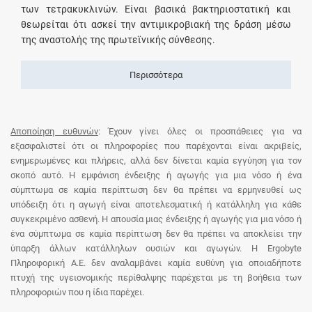
των τετρακυκλινών. Είναι βασικά βακτηριοστατική και
θεωρείται ότι ασκεί την αντιμικροβιακή της δράση μέσω
της αναστολής της πρωτεϊνικής σύνθεσης.
Περισσότερα
Αποποίηση ευθυνών
: Έχουν γίνει όλες οι προσπάθειες για να
εξασφαλιστεί ότι οι πληροφορίες που παρέχονται είναι ακριβείς,
ενημερωμένες και πλήρεις, αλλά δεν δίνεται καμία εγγύηση για τον
σκοπό αυτό. Η εμφάνιση ένδειξης ή αγωγής για μια νόσο ή ένα
σύμπτωμα σε καμία περίπτωση δεν θα πρέπει να ερμηνευθεί ως
υπόδειξη ότι η αγωγή είναι αποτελεσματική ή κατάλληλη για κάθε
συγκεκριμένο ασθενή. Η απουσία μιας ένδειξης ή αγωγής για μια νόσο ή
ένα σύμπτωμα σε καμία περίπτωση δεν θα πρέπει να αποκλείει την
ύπαρξη άλλων κατάλληλων ουσιών και αγωγών. Η Ergobyte
Πληροφορική Α.Ε. δεν αναλαμβάνει καμία ευθύνη για οποιαδήποτε
πτυχή της υγειονομικής περίθαλψης παρέχεται με τη βοήθεια των
πληροφοριών που η ίδια παρέχει.