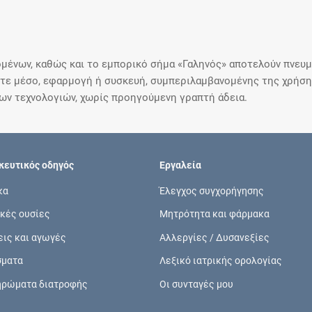
μένων, καθώς και το εμπορικό σήμα «Γαληνός» αποτελούν πνευμα
ε μέσο, εφαρμογή ή συσκευή, συμπεριλαμβανομένης της χρήσης
ιων τεχνολογιών, χωρίς προηγούμενη γραπτή άδεια.
ευτικός οδηγός
Εργαλεία
κα
Έλεγχος συγχορήγησης
κές ουσίες
Μητρότητα και φάρμακα
εις και αγωγές
Αλλεργίες / Δυσανεξίες
σματα
Λεξικό ιατρικής ορολογίας
ηρώματα διατροφής
Οι συνταγές μου