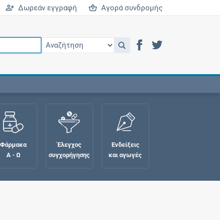
Δωρεάν εγγραφή
Αγορά συνδρομής
Φάρμακα
Έλεγχος
Ενδείξεις
Α - Ω
συγχορήγησης
και αγωγές