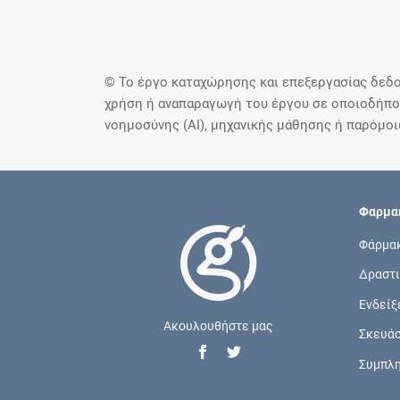
© Το έργο καταχώρησης και επεξεργασίας δεδο
χρήση ή αναπαραγωγή του έργου σε οποιοδήποτ
νοημοσύνης (AI), μηχανικής μάθησης ή παρόμο
Φαρμακ
Φάρμα
Δραστι
Ενδείξ
Ακουλουθήστε μας
Σκευά
Συμπλ