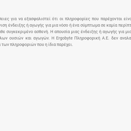
Μοιραζόμαστε μαζί σας γεγονότα της
πορείας του Galinos.gr από το 2011 μέχρι
σήμερα
άθειες για να εξασφαλιστεί ότι οι πληροφορίες που παρέχονται είν
άνιση ένδειξης ή αγωγής για μια νόσο ή ένα σύμπτωμα σε καμία περίπ
άθε συγκεκριμένο ασθενή. Η απουσία μιας ένδειξης ή αγωγής για μι
λων ουσιών και αγωγών. Η Ergobyte Πληροφορική Α.Ε. δεν αναλα
 των πληροφοριών που η ίδια παρέχει.