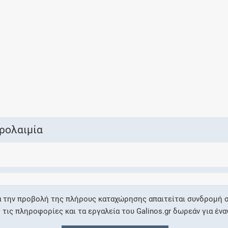
Ελέγξτε την αγωγή σας για αντενδείξεις και
αλληλεπιδράσεις μεταξύ των φαρμάκων
Οι συνταγές μου
Αποθηκεύστε τις συνταγές σας και
μοιραστείτε τις εύκολα και με ασφάλεια
ρολαιμία
Μητρότητα και φάρμακα
Ενημερωθείτε για την ασφάλεια χορήγησης
α την προβολή της πλήρους καταχώρησης απαιτείται συνδρομή σ
ενός φαρμάκου κατά τη διάρκεια της
ις πληροφορίες και τα εργαλεία του Galinos.gr δωρεάν για ένα
εγκυμοσύνης ή του θηλασμού