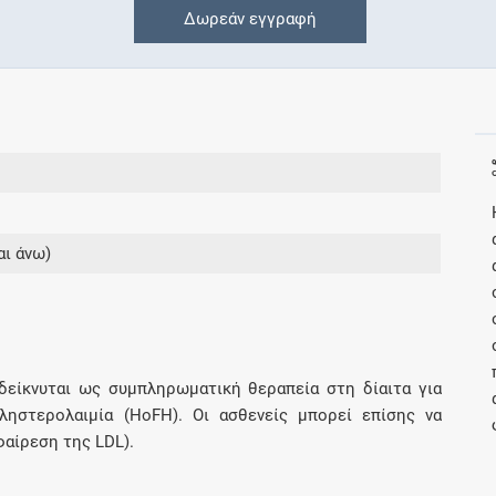
Δωρεάν εγγραφή
Συνδρομές
Μάθετε περισσότερα για τα οφέλη και τις
επιπλέον παροχές των συνδρομητικών
προγραμμάτων
αι άνω)
Ενδείξεις και αγωγές
Βρείτε θεραπευτικές ενδείξεις και αγωγές για
νόσους, συμπτώματα και ιατρικές πράξεις
δείκνυται ως συμπληρωματική θεραπεία στη δίαιτα για
ληστερολαιμία (ΗοFH). Oι ασθενείς μπορεί επίσης να
φαίρεση της LDL).
Γνωρίζατε ότι...