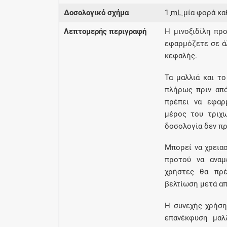
Δοσολογικό σχήμα
1
mL
μία φορά κα
Λεπτομερής περιγραφή
Η μινοξιδίλη πρ
εφαρμόζετε σε ά
κεφαλής.
Τα μαλλιά και τ
πλήρως πριν απ
πρέπει να εφαρ
μέρος του τριχ
δοσολογία δεν πρέ
Μπορεί να χρεια
προτού να αναμ
χρήστες θα πρέ
βελτίωση μετά απ
Η συνεχής χρήση 
επανέκφυση μαλλ