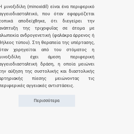
Η μινοξιδίλη (minoxidil) είναι ένα περιφερικό
αγγειοδιασταλτικό, που όταν εφαρμόζεται
τοπικά αποδείχθηκε, ότι διεγείρει την
ανάπτυξη της τριχοφυΐας σε άτομα με
αλωπεκία ανδρογενετική (φαλάκρα άρρενος ή
θήλεος τύπου). Στη θεραπεία της υπέρτασης,
όταν χορηγείται από του στόματος η
μινοξιδίλη έχει άμεση περιφερική
αγγειοδιασταλτική δράση, η οποία μειώνει
την αύξηση της συστολικής και διαστολικής
αρτηριακής πίεσης μειώνοντας τις
περιφερικές αγγειακές αντιστάσεις.
Περισσότερα