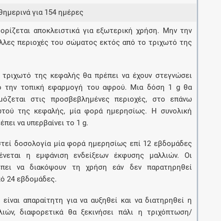
Μοιραζόμαστε μαζί σας γεγονότα της
θημερινά για 154 ημέρες
πορείας του Galinos.gr από το 2011 μέχρι
σήμερα
οορίζεται αποκλειστικά για εξωτερική χρήση. Μην την
λλες περιοχές του σώματος εκτός από το τριχωτό της
ο τριχωτό της κεφαλής θα πρέπει να έχουν στεγνώσει
ό την τοπική εφαρμογή του αφρού. Μια δόση 1 g θα
μόζεται στις προσβεβλημένες περιοχές, στο επάνω
ωτού της κεφαλής, μία φορά ημερησίως. Η συνολική
πει να υπερβαίνει το 1 g.
στεί δοσολογία μία φορά ημερησίως επί 12 εβδομάδες
ένεται η εμφάνιση ενδείξεων έκφυσης μαλλιών. Οι
πει να διακόψουν τη χρήση εάν δεν παρατηρηθεί
ό 24 εβδομάδες.
είναι απαραίτητη για να αυξηθεί και να διατηρηθεί η
ιών, διαφορετικά θα ξεκινήσει πάλι η τριχόπτωση/