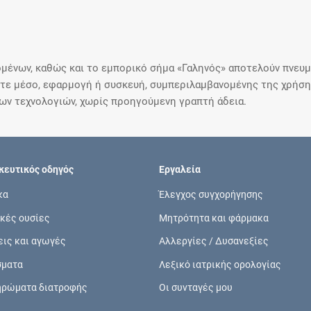
μένων, καθώς και το εμπορικό σήμα «Γαληνός» αποτελούν πνευμα
ε μέσο, εφαρμογή ή συσκευή, συμπεριλαμβανομένης της χρήσης
ιων τεχνολογιών, χωρίς προηγούμενη γραπτή άδεια.
ευτικός οδηγός
Εργαλεία
κα
Έλεγχος συγχορήγησης
κές ουσίες
Μητρότητα και φάρμακα
εις και αγωγές
Αλλεργίες / Δυσανεξίες
σματα
Λεξικό ιατρικής ορολογίας
ηρώματα διατροφής
Οι συνταγές μου