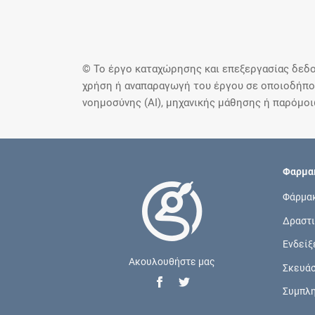
© Το έργο καταχώρησης και επεξεργασίας δεδο
χρήση ή αναπαραγωγή του έργου σε οποιοδήποτ
νοημοσύνης (AI), μηχανικής μάθησης ή παρόμο
Φαρμακ
Φάρμα
Δραστι
Ενδείξ
Ακουλουθήστε μας
Σκευά
Συμπλ