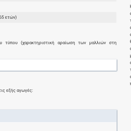
65 ετών)
Συνδρομές
Μάθετε περισσότερα για τα οφέλη και τις
επιπλέον παροχές των συνδρομητικών
ίου τύπου (χαρακτηριστική αραίωση των μαλλιών στη
προγραμμάτων
Ενδείξεις και αγωγές
Βρείτε θεραπευτικές ενδείξεις και αγωγές για
τις εξής αγωγές:
νόσους, συμπτώματα και ιατρικές πράξεις
Γνωρίζατε ότι...