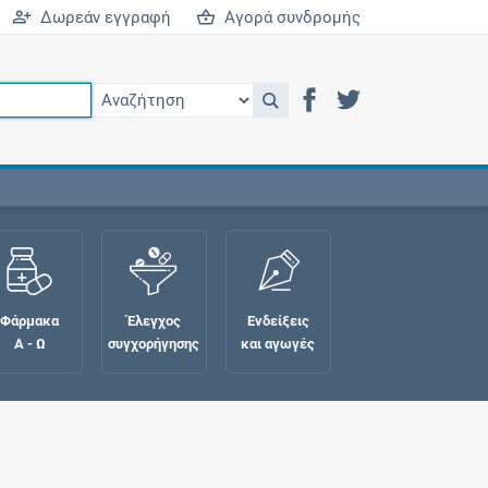
Δωρεάν εγγραφή
Αγορά συνδρομής
Φάρμακα
Έλεγχος
Ενδείξεις
Α - Ω
συγχορήγησης
και αγωγές