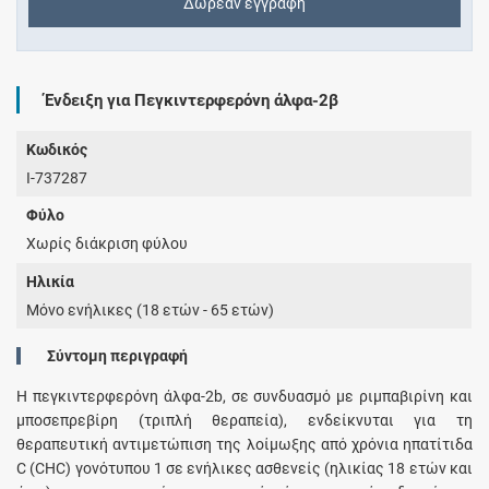
Δωρεάν εγγραφή
Ένδειξη για Πεγκιντερφερόνη άλφα-2β
Κωδικός
I-737287
Φύλο
Χωρίς διάκριση φύλου
Ηλικία
Μόνο ενήλικες (18 ετών - 65 ετών)
Σύντομη περιγραφή
Η πεγκιντερφερόνη άλφα-2b, σε συνδυασμό με ριμπαβιρίνη και
μποσεπρεβίρη (τριπλή θεραπεία), ενδείκνυται για τη
θεραπευτική αντιμετώπιση της λοίμωξης από χρόνια ηπατίτιδα
C (CHC) γονότυπου 1 σε ενήλικες ασθενείς (ηλικίας 18 ετών και