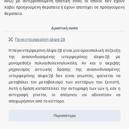
άνω) με αντιρροπούμενη ηπατική νόσο, οι οποίοι δεν έχουν
λάβει προηγούμενη θεραπεία ή έχουν αποτύχει σε προηγούμενη
θεραπεία.
Δραστική ουσία
Πεγκιντερφερόνη άλφα-2β
Η πεγκιντερφερόνη άλφα-2β είναι μια ομοιοπολική σύζευξη
της ανασυνδυασμένης ιντερφερόνης άλφα-2β με
μονομεθόξυ πολυαιθυλενογλυκόλη. Αν και ο ακριβής
μηχανισμός αντιιικής δράσης της ανασυνδυασμένης
ιντερφερόνης άλφα-2β δεν είναι γνωστός, φαίνεται να
μεταβάλει τον μεταβολισμό των κυττάρων του ξενιστή.
Αυτή η δράση καταστέλλει την αντιγραφή των ιών ή, εάν η
αντιγραφή γίνεται, οι απόγονοι ιοί αδυνατούν να
αποχωρήσουν από το κύτταρο.
Περισσότερα