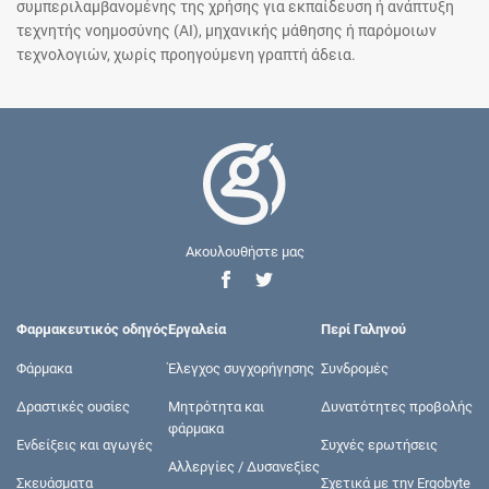
συμπεριλαμβανομένης της χρήσης για εκπαίδευση ή ανάπτυξη
τεχνητής νοημοσύνης (AI), μηχανικής μάθησης ή παρόμοιων
τεχνολογιών, χωρίς προηγούμενη γραπτή άδεια.
Ακουλουθήστε μας
Φαρμακευτικός οδηγός
Εργαλεία
Περί Γαληνού
Φάρμακα
Έλεγχος συγχορήγησης
Συνδρομές
Δραστικές ουσίες
Μητρότητα και
Δυνατότητες προβολής
φάρμακα
Ενδείξεις και αγωγές
Συχνές ερωτήσεις
Αλλεργίες / Δυσανεξίες
Σκευάσματα
Σχετικά με την Ergobyte