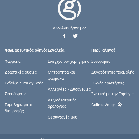
Ακουλουθήστε μας
Φαρμακευτικός οδηγός
Εργαλεία
Περί Γαληνού
Φάρμακα
Έλεγχος συγχορήγησης
Συνδρομές
Δραστικές ουσίες
Μητρότητα και
Δυνατότητες προβολής
φάρμακα
Ενδείξεις και αγωγές
Συχνές ερωτήσεις
Αλλεργίες / Δυσανεξίες
Σκευάσματα
Σχετικά με την Ergobyte
Λεξικό ιατρικής
Συμπληρώματα
GalinosVet.gr
ορολογίας
διατροφής
Οι συνταγές μου