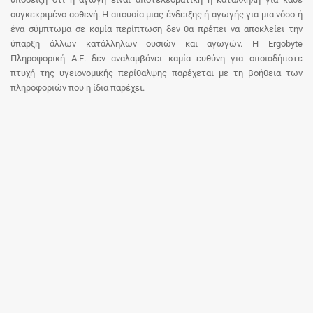
συγκεκριμένο ασθενή. Η απουσία μιας ένδειξης ή αγωγής για μια νόσο ή
ένα σύμπτωμα σε καμία περίπτωση δεν θα πρέπει να αποκλείει την
ύπαρξη άλλων κατάλληλων ουσιών και αγωγών. Η Ergobyte
Πληροφορική Α.Ε. δεν αναλαμβάνει καμία ευθύνη για οποιαδήποτε
πτυχή της υγειονομικής περίθαλψης παρέχεται με τη βοήθεια των
πληροφοριών που η ίδια παρέχει.