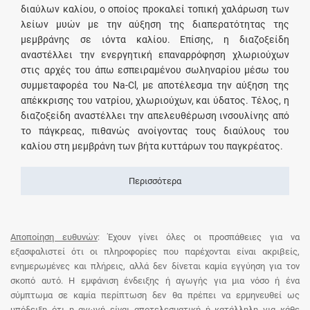
διαύλων καλίου, ο οποίος προκαλεί τοπική χαλάρωση των
λείων μυών με την αύξηση της διαπερατότητας της
μεμβράνης σε ιόντα καλίου. Επίσης, η διαζοξείδη
αναστέλλει την ενεργητική επαναρρόφηση χλωριούχων
στις αρχές του άπω εσπειραμένου σωληναρίου μέσω του
συμμεταφορέα του Na-Cl, με αποτέλεσμα την αύξηση της
απέκκρισης του νατρίου, χλωριούχων, και ύδατος. Τέλος, η
διαζοξείδη αναστέλλει την απελευθέρωση ινσουλίνης από
το πάγκρεας, πιθανώς ανοίγοντας τους διαύλους του
καλίου στη μεμβράνη των βήτα κυττάρων του παγκρέατος.
Περισσότερα
Αποποίηση ευθυνών
: Έχουν γίνει όλες οι προσπάθειες για να
εξασφαλιστεί ότι οι πληροφορίες που παρέχονται είναι ακριβείς,
ενημερωμένες και πλήρεις, αλλά δεν δίνεται καμία εγγύηση για τον
σκοπό αυτό. Η εμφάνιση ένδειξης ή αγωγής για μια νόσο ή ένα
σύμπτωμα σε καμία περίπτωση δεν θα πρέπει να ερμηνευθεί ως
υπόδειξη ότι η αγωγή είναι αποτελεσματική ή κατάλληλη για κάθε