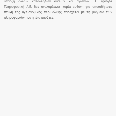
ύπαρξη άλλων κατάλληλων ουσιών και αγωγών. Η Ergobyte
Πληροφορική Α.Ε. δεν αναλαμβάνει καμία ευθύνη για οποιαδήποτε
πτυχή της υγειονομικής περίθαλψης παρέχεται με τη βοήθεια των
πληροφοριών που η ίδια παρέχει.