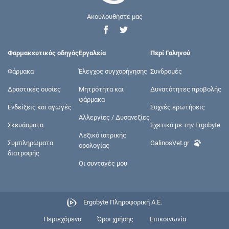
Ακουλουθήστε μας
Φαρμακευτικός οδηγός
Εργαλεία
Περί Γαληνού
Φάρμακα
Έλεγχος συγχορήγησης
Συνδρομές
Δραστικές ουσίες
Μητρότητα και
Δυνατότητες προβολής
φάρμακα
Ενδείξεις και αγωγές
Συχνές ερωτήσεις
Αλλεργίες / Δυσανεξίες
Σκευάσματα
Σχετικά με την Ergobyte
Λεξικό ιατρικής
Συμπληρώματα
GalinosVet.gr
ορολογίας
διατροφής
Οι συνταγές μου
Ergobyte Πληροφορική Α.Ε.
Περιεχόμενα
Όροι χρήσης
Επικοινωνία