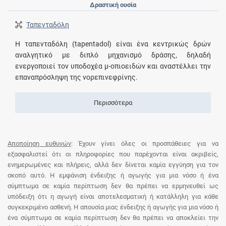
Δραστική ουσία
Ταπενταδόλη
Η ταπενταδόλη (tapentadol) είναι ένα κεντρικώς δρών
αναλγητικό με διπλό μηχανισμό δράσης, δηλαδή
ενεργοποιεί τον υποδοχέα μ-οπιοειδών και αναστέλλει την
επαναπρόσληψη της νορεπινεφρίνης.
Περισσότερα
Αποποίηση ευθυνών
: Έχουν γίνει όλες οι προσπάθειες για να
εξασφαλιστεί ότι οι πληροφορίες που παρέχονται είναι ακριβείς,
ενημερωμένες και πλήρεις, αλλά δεν δίνεται καμία εγγύηση για τον
σκοπό αυτό. Η εμφάνιση ένδειξης ή αγωγής για μια νόσο ή ένα
σύμπτωμα σε καμία περίπτωση δεν θα πρέπει να ερμηνευθεί ως
υπόδειξη ότι η αγωγή είναι αποτελεσματική ή κατάλληλη για κάθε
συγκεκριμένο ασθενή. Η απουσία μιας ένδειξης ή αγωγής για μια νόσο ή
ένα σύμπτωμα σε καμία περίπτωση δεν θα πρέπει να αποκλείει την