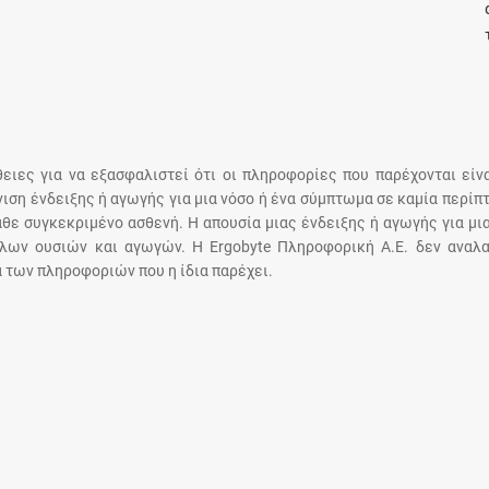
Μοιραζόμαστε μαζί σας γεγονότα της
πορείας του Galinos.gr από το 2011 μέχρι
σήμερα
άθειες για να εξασφαλιστεί ότι οι πληροφορίες που παρέχονται είν
άνιση ένδειξης ή αγωγής για μια νόσο ή ένα σύμπτωμα σε καμία περίπ
άθε συγκεκριμένο ασθενή. Η απουσία μιας ένδειξης ή αγωγής για μι
λων ουσιών και αγωγών. Η Ergobyte Πληροφορική Α.Ε. δεν αναλα
 των πληροφοριών που η ίδια παρέχει.