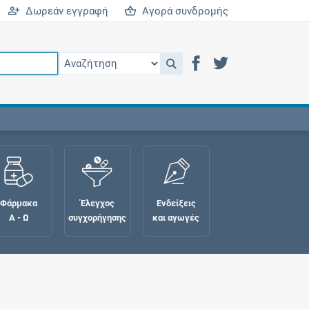
Δωρεάν εγγραφή
Αγορά συνδρομής
Φάρμακα
Έλεγχος
Ενδείξεις
Α - Ω
συγχορήγησης
και αγωγές