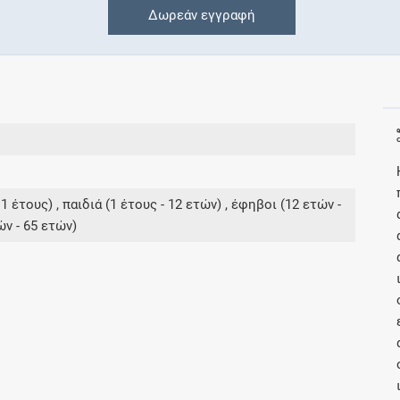
Δωρεάν εγγραφή
Συνδρομές
Μάθετε περισσότερα για τα οφέλη και τις
επιπλέον παροχές των συνδρομητικών
προγραμμάτων
έτους) , παιδιά (1 έτους - 12 ετών) , έφηβοι (12 ετών -
ών - 65 ετών)
Ενδείξεις και αγωγές
Βρείτε θεραπευτικές ενδείξεις και αγωγές για
νόσους, συμπτώματα και ιατρικές πράξεις
Γνωρίζατε ότι...