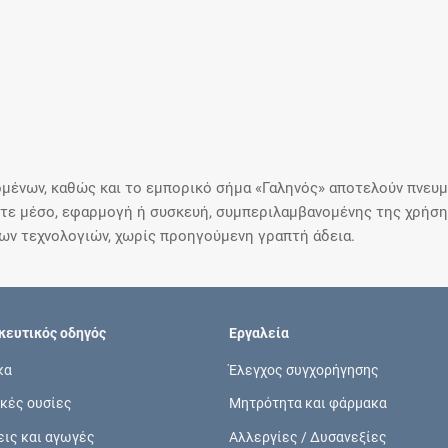
μένων, καθώς και το εμπορικό σήμα «Γαληνός» αποτελούν πνευμα
ε μέσο, εφαρμογή ή συσκευή, συμπεριλαμβανομένης της χρήσης
ιων τεχνολογιών, χωρίς προηγούμενη γραπτή άδεια.
ευτικός οδηγός
Εργαλεία
κα
Έλεγχος συγχορήγησης
κές ουσίες
Μητρότητα και φάρμακα
εις και αγωγές
Αλλεργίες / Δυσανεξίες