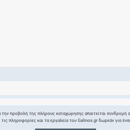
Ελέγξτε την αγωγή σας για αντενδείξεις και
αλληλεπιδράσεις μεταξύ των φαρμάκων
Οι συνταγές μου
Αποθηκεύστε τις συνταγές σας και
μοιραστείτε τις εύκολα και με ασφάλεια
Μητρότητα και φάρμακα
Ενημερωθείτε για την ασφάλεια χορήγησης
α την προβολή της πλήρους καταχώρησης απαιτείται συνδρομή σ
ενός φαρμάκου κατά τη διάρκεια της
ις πληροφορίες και τα εργαλεία του Galinos.gr δωρεάν για ένα
εγκυμοσύνης ή του θηλασμού