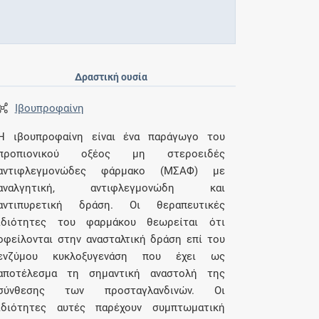
Δραστική ουσία
Ιβουπροφαίνη
Η ιβουπροφαίνη είναι ένα παράγωγο του
προπιονικού οξέος μη στεροειδές
αντιφλεγμονώδες φάρμακο (ΜΣΑΦ) με
αναλγητική, αντιφλεγμονώδη και
αντιπυρετική δράση. Οι θεραπευτικές
ιδιότητες του φαρμάκου θεωρείται ότι
οφείλονται στην ανασταλτική δράση επί του
ενζύμου κυκλοξυγενάση που έχει ως
αποτέλεσμα τη σημαντική αναστολή της
σύνθεσης των προσταγλανδινών. Οι
ιδιότητες αυτές παρέχουν συμπτωματική