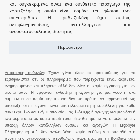
και συγκεκριμένα είναι ένα συνθετικό παράγωγο της
κορτιζόλης, η οποία είναι ορμόνη του φλοιού των
επινεφριδίων. Η πρεδνιζολόνη έχει κυρίως
αντιφλεγμονώδεις, αντιαλλεργικές και
ανοσοκατασταλτικές ιδιότητες.
Περισσότερα
Αποποίηση ευθυνών
: Έχουν γίνει όλες οι προσπάθειες για να
εξασφαλιστεί ότι οι πληροφορίες που παρέχονται είναι ακριβείς,
ενημερωμένες και πλήρεις, αλλά δεν δίνεται καμία εγγύηση για τον
σκοπό αυτό. Η εμφάνιση ένδειξης ή αγωγής για μια νόσο ή ένα
σύμπτωμα σε καμία περίπτωση δεν θα πρέπει να ερμηνευθεί ως
υπόδειξη ότι η αγωγή είναι αποτελεσματική ή κατάλληλη για κάθε
συγκεκριμένο ασθενή. Η απουσία μιας ένδειξης ή αγωγής για μια νόσο ή
ένα σύμπτωμα σε καμία περίπτωση δεν θα πρέπει να αποκλείει την
ύπαρξη άλλων κατάλληλων ουσιών και αγωγών. Η Ergobyte
Πληροφορική Α.Ε. δεν αναλαμβάνει καμία ευθύνη για οποιαδήποτε
πτυχή της υγειονομικής περίθαλψης παρέχεται με τη βοήθεια των