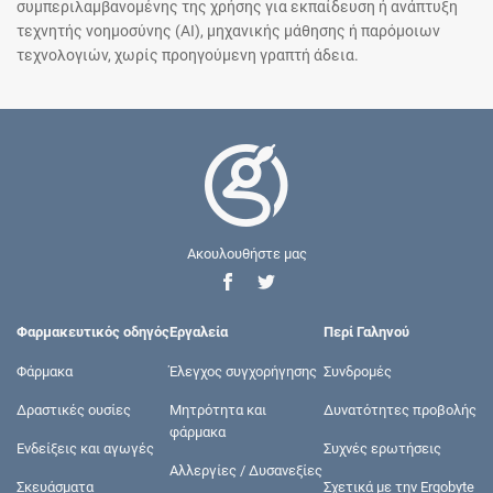
συμπεριλαμβανομένης της χρήσης για εκπαίδευση ή ανάπτυξη
τεχνητής νοημοσύνης (AI), μηχανικής μάθησης ή παρόμοιων
τεχνολογιών, χωρίς προηγούμενη γραπτή άδεια.
Ακουλουθήστε μας
Φαρμακευτικός οδηγός
Εργαλεία
Περί Γαληνού
Φάρμακα
Έλεγχος συγχορήγησης
Συνδρομές
Δραστικές ουσίες
Μητρότητα και
Δυνατότητες προβολής
φάρμακα
Ενδείξεις και αγωγές
Συχνές ερωτήσεις
Αλλεργίες / Δυσανεξίες
Σκευάσματα
Σχετικά με την Ergobyte