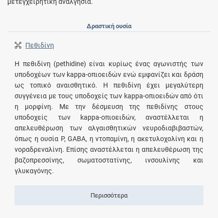
μετεγχειρητική αναλγησία.
Δραστική ουσία
Πεθιδίνη
Η πεθιδίνη (pethidine) είναι κυρίως ένας αγωνιστής των
υποδοχέων των kappa-οπιοειδών ενώ εμφανίζει και δράση
ως τοπικό αναισθητικό. Η πεθιδίνη έχει μεγαλύτερη
συγγένεια με τους υποδοχείς των kappa-οπιοειδών από ότι
η μορφίνη. Με την δέσμευση της πεθιδίνης στους
υποδοχείς των kappa-οπιοειδών, αναστέλλεται η
απελευθέρωση των αλγαισθητικών νευροδιαβιβαστών,
όπως η ουσία P, GABA, η ντοπαμίνη, η ακετυλοχολίνη και η
νοραδρεναλίνη. Επίσης αναστέλλεται η απελευθέρωση της
βαζοπρεσσίνης, σωματοστατίνης, ινσουλίνης και
γλυκαγόνης.
Περισσότερα