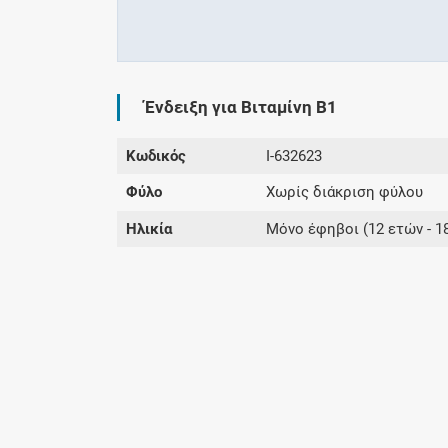
Ένδειξη για Βιταμίνη Β1
Κωδικός
I-632623
Φύλο
Χωρίς διάκριση φύλου
Ηλικία
Μόνο έφηβοι (12 ετών - 18