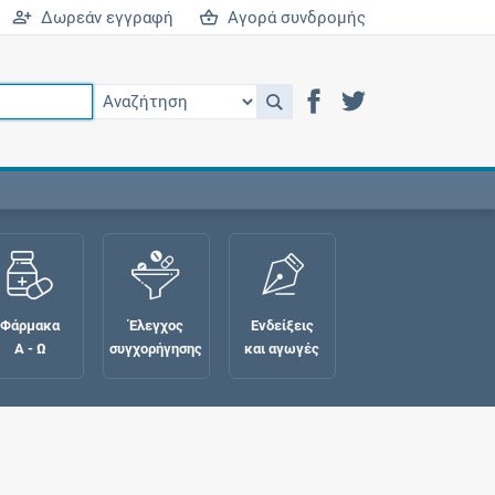
Δωρεάν εγγραφή
Αγορά συνδρομής
Φάρμακα
Έλεγχος
Ενδείξεις
Α - Ω
συγχορήγησης
και αγωγές