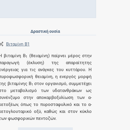
Δραστική ουσία
Βιταμίνη Β1
Η βιταμίνη Β
(θειαμίνη) παίρνει μέρος στην
1
παραγωγή (έκλυση) της απαραίτητης
ενέργειας για τις ανάγκες του κυττάρου. Η
πυροφωσφορική θειαμίνη, η ενεργός μορφή
της βιταμίνης Β
στον οργανισμό, συμμετέχει
1
στο μεταβολισμό των υδατανθράκων ως
συνένζυμο στην αποκαρβοξυλίωση των α-
κετοξέων, όπως το πυροσταφυλικό και το α-
κετογλουταρικό οξύ, καθώς και στον κύκλο
των φωσφορικών πεντοζών.