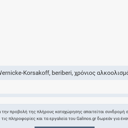
Ελέγξτε την αγωγή σας για αντενδείξεις και
αλληλεπιδράσεις μεταξύ των φαρμάκων
Οι συνταγές μου
Αποθηκεύστε τις συνταγές σας και
μοιραστείτε τις εύκολα και με ασφάλεια
rnicke-Korsakoff, beriberi, χρόνιος αλκοολισμ
Μητρότητα και φάρμακα
Ενημερωθείτε για την ασφάλεια χορήγησης
α την προβολή της πλήρους καταχώρησης απαιτείται συνδρομή σ
ενός φαρμάκου κατά τη διάρκεια της
ις πληροφορίες και τα εργαλεία του Galinos.gr δωρεάν για ένα
εγκυμοσύνης ή του θηλασμού