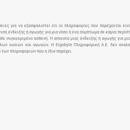
Μοιραζόμαστε μαζί σας γεγονότα της
πορείας του Galinos.gr από το 2011 μέχρι
σήμερα
άθειες για να εξασφαλιστεί ότι οι πληροφορίες που παρέχονται είν
άνιση ένδειξης ή αγωγής για μια νόσο ή ένα σύμπτωμα σε καμία περίπ
άθε συγκεκριμένο ασθενή. Η απουσία μιας ένδειξης ή αγωγής για μι
λων ουσιών και αγωγών. Η Ergobyte Πληροφορική Α.Ε. δεν αναλα
 των πληροφοριών που η ίδια παρέχει.