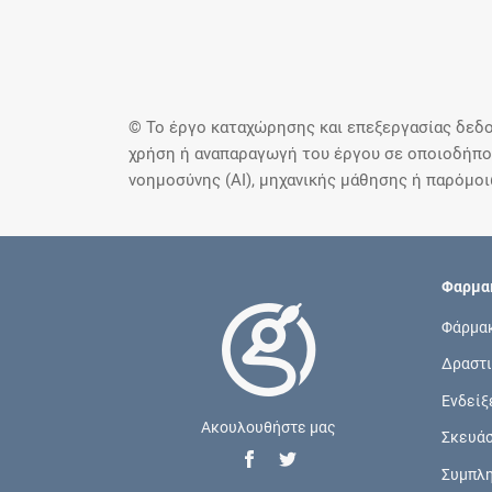
© Το έργο καταχώρησης και επεξεργασίας δεδο
χρήση ή αναπαραγωγή του έργου σε οποιοδήποτ
νοημοσύνης (AI), μηχανικής μάθησης ή παρόμο
Φαρμακ
Φάρμα
Δραστι
Ενδείξ
Ακουλουθήστε μας
Σκευά
Συμπλ