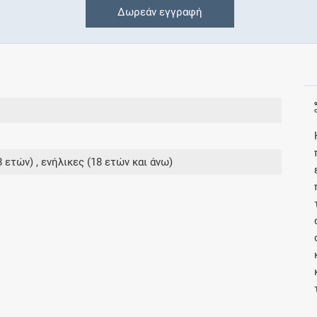
Δωρεάν εγγραφή
Συνδρομές
Μάθετε περισσότερα για τα οφέλη και τις
επιπλέον παροχές των συνδρομητικών
προγραμμάτων
 ετών) , ενήλικες (18 ετών και άνω)
Ενδείξεις και αγωγές
Βρείτε θεραπευτικές ενδείξεις και αγωγές για
νόσους, συμπτώματα και ιατρικές πράξεις
Γνωρίζατε ότι...