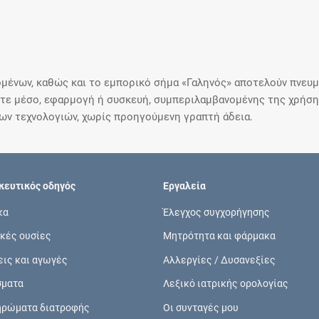
μένων, καθώς και το εμπορικό σήμα «Γαληνός» αποτελούν πνευμα
ε μέσο, εφαρμογή ή συσκευή, συμπεριλαμβανομένης της χρήσης
ιων τεχνολογιών, χωρίς προηγούμενη γραπτή άδεια.
ευτικός οδηγός
Εργαλεία
κα
Έλεγχος συγχορήγησης
κές ουσίες
Μητρότητα και φάρμακα
εις και αγωγές
Αλλεργίες / Δυσανεξίες
σματα
Λεξικό ιατρικής ορολογίας
ηρώματα διατροφής
Οι συνταγές μου