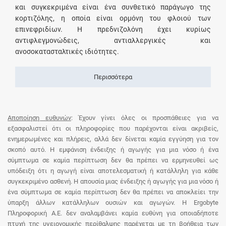
και συγκεκριμένα είναι ένα συνθετικό παράγωγο της
κορτιζόλης, η οποία είναι ορμόνη του φλοιού των
επινεφριδίων. Η πρεδνιζολόνη έχει κυρίως
αντιφλεγμονώδεις, αντιαλλεργικές και
ανοσοκατασταλτικές ιδιότητες.
Περισσότερα
Αποποίηση ευθυνών
: Έχουν γίνει όλες οι προσπάθειες για να
εξασφαλιστεί ότι οι πληροφορίες που παρέχονται είναι ακριβείς,
ενημερωμένες και πλήρεις, αλλά δεν δίνεται καμία εγγύηση για τον
σκοπό αυτό. Η εμφάνιση ένδειξης ή αγωγής για μια νόσο ή ένα
σύμπτωμα σε καμία περίπτωση δεν θα πρέπει να ερμηνευθεί ως
υπόδειξη ότι η αγωγή είναι αποτελεσματική ή κατάλληλη για κάθε
συγκεκριμένο ασθενή. Η απουσία μιας ένδειξης ή αγωγής για μια νόσο ή
ένα σύμπτωμα σε καμία περίπτωση δεν θα πρέπει να αποκλείει την
ύπαρξη άλλων κατάλληλων ουσιών και αγωγών. Η Ergobyte
Πληροφορική Α.Ε. δεν αναλαμβάνει καμία ευθύνη για οποιαδήποτε
πτυχή της υγειονομικής περίθαλψης παρέχεται με τη βοήθεια των