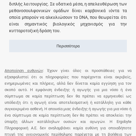
διπλής λειτουργίας. Σε υδατικά μέσα, η απελευθέρωση των
μεθανοσουλφονικών ομάδων δίνει καρβονικά ιόντα τα
οποία μπορούν να αλκυλιώσουν το DNA, που θεωρείται ότι
είναι σημαντικός βιολογικός μηχανισμός για την
κυτταροτοξική δράση του.
Περισσότερα
Αποποίηση ευθυνών
: Έχουν γίνει όλες οι προσπάθειες για να
εξασφαλιστεί ότι οι πληροφορίες που παρέχονται είναι ακριβείς,
ενημερωμένες και πλήρεις, αλλά δεν δίνεται καμία εγγύηση για τον
σκοπό αυτό. Η εμφάνιση ένδειξης ή αγωγής για μια νόσο ή ένα
σύμπτωμα σε καμία περίπτωση δεν θα πρέπει να ερμηνευθεί ως
υπόδειξη ότι η αγωγή είναι αποτελεσματική ή κατάλληλη για κάθε
συγκεκριμένο ασθενή. Η απουσία μιας ένδειξης ή αγωγής για μια νόσο ή
ένα σύμπτωμα σε καμία περίπτωση δεν θα πρέπει να αποκλείει την
ύπαρξη άλλων κατάλληλων ουσιών και αγωγών. Η Ergobyte
Πληροφορική Α.Ε. δεν αναλαμβάνει καμία ευθύνη για οποιαδήποτε
πτυχή της υγειονομικής περίθαλψης παρέχεται με τη βοήθεια των