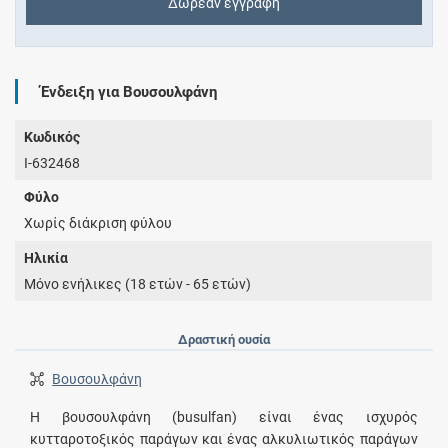
Δωρεάν εγγραφή
Ένδειξη για Βουσουλφάνη
Κωδικός
I-632468
Φύλο
Χωρίς διάκριση φύλου
Ηλικία
Μόνο ενήλικες (18 ετών - 65 ετών)
Δραστική ουσία
Βουσουλφάνη
Η βουσουλφάνη (busulfan) είναι ένας ισχυρός
κυτταροτοξικός παράγων και ένας αλκυλιωτικός παράγων