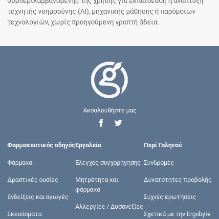
συμπεριλαμβανομένης της χρήσης για εκπαίδευση ή ανάπτυξη
τεχνητής νοημοσύνης (AI), μηχανικής μάθησης ή παρόμοιων
τεχνολογιών, χωρίς προηγούμενη γραπτή άδεια.
Ακουλουθήστε μας
Φαρμακευτικός οδηγός
Εργαλεία
Περί Γαληνού
Φάρμακα
Έλεγχος συγχορήγησης
Συνδρομές
Δραστικές ουσίες
Μητρότητα και
Δυνατότητες προβολής
φάρμακα
Ενδείξεις και αγωγές
Συχνές ερωτήσεις
Αλλεργίες / Δυσανεξίες
Σκευάσματα
Σχετικά με την Ergobyte