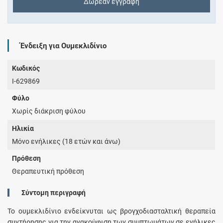
Δωρεάν εγγραφή
Ένδειξη για Ουμεκλιδίνιο
Κωδικός
I-629869
Φύλο
Χωρίς διάκριση φύλου
Ηλικία
Μόνο ενήλικες (18 ετών και άνω)
Πρόθεση
Θεραπευτική πρόθεση
Σύντομη περιγραφή
Το ουμεκλιδίνιο ενδείκνυται ως βρογχοδιασταλτική θεραπεία
συντήρησης για την ανακούφιση των συμπτωμάτων σε ενήλικες