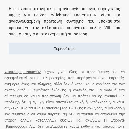
Η εφανεσοκτοκόγη άλφα ή ανασυνδυασμένος παράγοντας
πήξης VIII Fc-Von Willebrand Factor-XTEN είναι μια
ανασυνδυασμένη πρωτεΐνη σύντηξης που υποκαθιστά
προσωρινά τον ελλείποντα παράγοντα πήξης VIII που
απαιτείται για αποτελεσματική αιμόσταση.
Περισσότερα
Αποποίηση ευθυνών
: Έχουν γίνει όλες οι προσπάθειες για να
εξασφαλιστεί ότι οι πληροφορίες που παρέχονται είναι ακριβείς,
ενημερωμένες και πλήρεις, αλλά δεν δίνεται καμία εγγύηση για τον
σκοπό αυτό. Η εμφάνιση ένδειξης ή αγωγής για μια νόσο ή ένα
σύμπτωμα σε καμία περίπτωση δεν θα πρέπει να ερμηνευθεί ως
υπόδειξη ότι η αγωγή είναι αποτελεσματική ή κατάλληλη για κάθε
συγκεκριμένο ασθενή. Η απουσία μιας ένδειξης ή αγωγής για μια νόσο ή
ένα σύμπτωμα σε καμία περίπτωση δεν θα πρέπει να αποκλείει την
ύπαρξη άλλων κατάλληλων ουσιών και αγωγών. Η Ergobyte
Πληροφορική Α.Ε. δεν αναλαμβάνει καμία ευθύνη για οποιαδήποτε