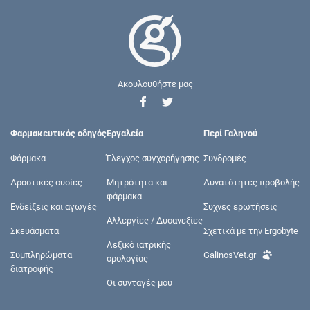
Ακουλουθήστε μας
Φαρμακευτικός οδηγός
Εργαλεία
Περί Γαληνού
Φάρμακα
Έλεγχος συγχορήγησης
Συνδρομές
Δραστικές ουσίες
Μητρότητα και
Δυνατότητες προβολής
φάρμακα
Ενδείξεις και αγωγές
Συχνές ερωτήσεις
Αλλεργίες / Δυσανεξίες
Σκευάσματα
Σχετικά με την Ergobyte
Λεξικό ιατρικής
Συμπληρώματα
GalinosVet.gr
ορολογίας
διατροφής
Οι συνταγές μου