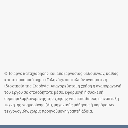
© Το έργο καταχώρησης και επεξεργασίας δεδομένων, καθώς
και το εμπορικό σήμα «Γαληνός» αποτελούν πνευματική
ιδιοκτησία της Ergobyte. Απαγορεύεται η χρήση ή αναπαραγωγή
του έργου σε οποιοδήποτε μέσο, εφαρμογή ή συσκευή,
συμπεριλαμβανομένης της χρήσης για εκπαίδευση ή ανάπτυξη
τεχνητής νοημοσύνης (AI), μηχανικής μάθησης ή παρόμοιων
τεχνολογιών, χωρίς προηγούμενη γραπτή άδεια.