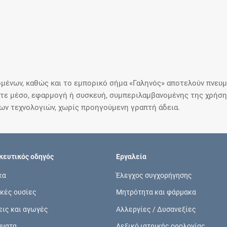
μένων, καθώς και το εμπορικό σήμα «Γαληνός» αποτελούν πνευμα
ε μέσο, εφαρμογή ή συσκευή, συμπεριλαμβανομένης της χρήσης
ιων τεχνολογιών, χωρίς προηγούμενη γραπτή άδεια.
ευτικός οδηγός
Εργαλεία
κα
Έλεγχος συγχορήγησης
κές ουσίες
Μητρότητα και φάρμακα
εις και αγωγές
Αλλεργίες / Δυσανεξίες
σματα
Λεξικό ιατρικής ορολογίας