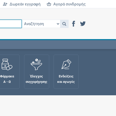
Δωρεάν εγγραφή
Αγορά συνδρομής
Φάρμακα
Έλεγχος
Ενδείξεις
Α - Ω
συγχορήγησης
και αγωγές