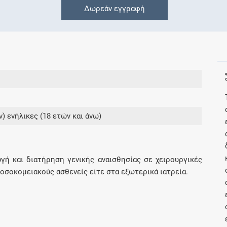
Δωρεάν εγγραφή
Γνωρίζατε ότι...
Μοιραζόμαστε μαζί σας γεγονότα της
πορείας του Galinos.gr από το 2011 μέχρι
σήμερα
ν) ενήλικες (18 ετών και άνω)
Δωρεάν εγγραφή
Αποκτήσετε πρόσβαση σε όλες τις
πληροφορίες και τα εργαλεία του Galinos.gr
γή και διατήρηση γενικής αναισθησίας σε χειρουργικές
για έναν μήνα
νοσοκομειακούς ασθενείς είτε στα εξωτερικά ιατρεία.
Έλεγχος συγχορήγησης