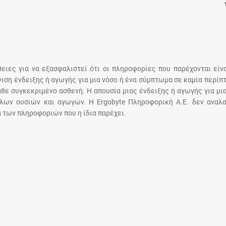
Ελέγξτε την αγωγή σας για αντενδείξεις και
αλληλεπιδράσεις μεταξύ των φαρμάκων
άθειες για να εξασφαλιστεί ότι οι πληροφορίες που παρέχονται είν
άνιση ένδειξης ή αγωγής για μια νόσο ή ένα σύμπτωμα σε καμία περίπ
άθε συγκεκριμένο ασθενή. Η απουσία μιας ένδειξης ή αγωγής για μι
λων ουσιών και αγωγών. Η Ergobyte Πληροφορική Α.Ε. δεν αναλα
 των πληροφοριών που η ίδια παρέχει.