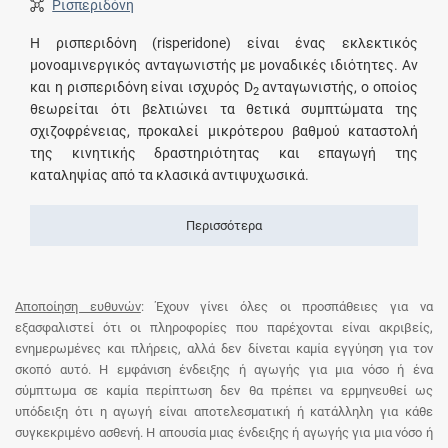
Ρισπεριδόνη
Η ρισπεριδόνη (risperidone) είναι ένας εκλεκτικός
μονοαμινεργικός ανταγωνιστής με μοναδικές ιδιότητες. Αν
και η ρισπεριδόνη είναι ισχυρός D
ανταγωνιστής, ο οποίος
2
θεωρείται ότι βελτιώνει τα θετικά συμπτώματα της
σχιζοφρένειας, προκαλεί μικρότερου βαθμού καταστολή
της κινητικής δραστηριότητας και επαγωγή της
καταληψίας από τα κλασικά αντιψυχωσικά.
Περισσότερα
Αποποίηση ευθυνών
: Έχουν γίνει όλες οι προσπάθειες για να
εξασφαλιστεί ότι οι πληροφορίες που παρέχονται είναι ακριβείς,
ενημερωμένες και πλήρεις, αλλά δεν δίνεται καμία εγγύηση για τον
σκοπό αυτό. Η εμφάνιση ένδειξης ή αγωγής για μια νόσο ή ένα
σύμπτωμα σε καμία περίπτωση δεν θα πρέπει να ερμηνευθεί ως
υπόδειξη ότι η αγωγή είναι αποτελεσματική ή κατάλληλη για κάθε
συγκεκριμένο ασθενή. Η απουσία μιας ένδειξης ή αγωγής για μια νόσο ή