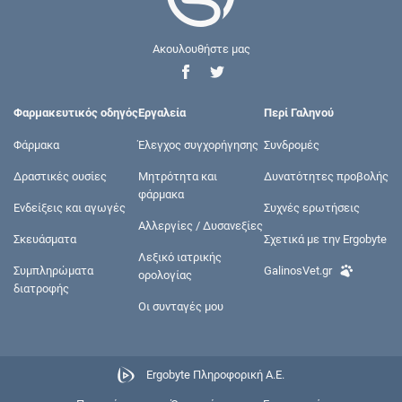
Ακουλουθήστε μας
Φαρμακευτικός οδηγός
Εργαλεία
Περί Γαληνού
Φάρμακα
Έλεγχος συγχορήγησης
Συνδρομές
Δραστικές ουσίες
Μητρότητα και
Δυνατότητες προβολής
φάρμακα
Ενδείξεις και αγωγές
Συχνές ερωτήσεις
Αλλεργίες / Δυσανεξίες
Σκευάσματα
Σχετικά με την Ergobyte
Λεξικό ιατρικής
Συμπληρώματα
GalinosVet.gr
ορολογίας
διατροφής
Οι συνταγές μου
Ergobyte Πληροφορική Α.Ε.