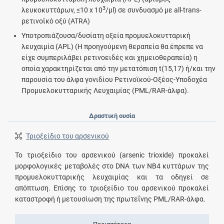
3
λευκοκυττάρων, ≤10 x 10
/µl) σε συνδυασμό με all-trans-
ρετινοϊκό οξύ (ATRA)
Υποτροπιάζουσα/δυσίατη οξεία προμυελοκυτταρική
λευχαιμία (APL) (Η προηγούμενη θεραπεία θα έπρεπε να
είχε συμπεριλάβει ρετινοειδές και χημειοθεραπεία) η
οποία χαρακτηρίζεται από την μετατόπιση t(15,17) ή/και την
παρουσία του άλφα γονιδίου Ρετινοϊκού-Οξέος-Υποδοχέα
Προμυελοκυτταρικής Λευχαιμίας (PML/RAR-άλφα).
Δραστική ουσία
Τριοξείδιο του αρσενικού
Το τριοξείδιο του αρσενικού (arsenic trioxide) προκαλεί
μορφολογικές μεταβολές στο DNA των ΝΒ4 κυττάρων της
προμυελοκυτταρικής λευχαιμίας και τα οδηγεί σε
απόπτωση. Επίσης το τριοξείδιο του αρσενικού προκαλεί
καταστροφή ή μετουσίωση της πρωτεΐνης PML/RAR-άλφα.