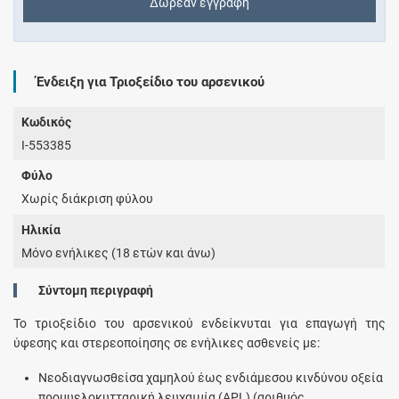
Δωρεάν εγγραφή
Ένδειξη για Τριοξείδιο του αρσενικού
Κωδικός
I-553385
Φύλο
Χωρίς διάκριση φύλου
Ηλικία
Μόνο ενήλικες (18 ετών και άνω)
Σύντομη περιγραφή
Το τριοξείδιο του αρσενικού ενδείκνυται για επαγωγή της
ύφεσης και στερεοποίησης σε ενήλικες ασθενείς με:
Νεοδιαγνωσθείσα χαμηλού έως ενδιάμεσου κινδύνου οξεία
προμυελοκυτταρική λευχαιμία (APL) (αριθμός