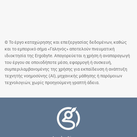
© Το έργο καταχώρησης και επεξεργασίας δεδομένων, καθώς
και το εμπορικό σήμα «Γαληνός» αποτελούν πνευματική
ιδιοκτησία της Ergobyte. Απαγορεύεται η χρήση ή αναπαραγωγή
του έργου σε οποιοδήποτε μέσο, εφαρμογή ή συσκευή,
συμπεριλαμβανομένης της χρήσης για εκπαίδευση ή ανάπτυξη
τεχνητής νοημοσύνης (AI), μηχανικής μάθησης ή παρόμοιων
τεχνολογιών, χωρίς προηγούμενη γραπτή άδεια.