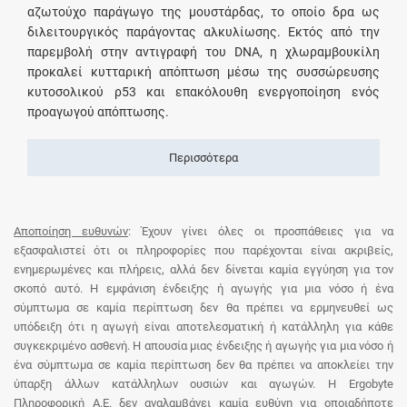
αζωτούχο παράγωγο της μουστάρδας, το οποίο δρα ως
διλειτουργικός παράγοντας αλκυλίωσης. Εκτός από την
παρεμβολή στην αντιγραφή του DNA, η χλωραμβουκίλη
προκαλεί κυτταρική απόπτωση μέσω της συσσώρευσης
κυτοσολικού ρ53 και επακόλουθη ενεργοποίηση ενός
προαγωγού απόπτωσης.
Περισσότερα
Αποποίηση ευθυνών
: Έχουν γίνει όλες οι προσπάθειες για να
εξασφαλιστεί ότι οι πληροφορίες που παρέχονται είναι ακριβείς,
ενημερωμένες και πλήρεις, αλλά δεν δίνεται καμία εγγύηση για τον
σκοπό αυτό. Η εμφάνιση ένδειξης ή αγωγής για μια νόσο ή ένα
σύμπτωμα σε καμία περίπτωση δεν θα πρέπει να ερμηνευθεί ως
υπόδειξη ότι η αγωγή είναι αποτελεσματική ή κατάλληλη για κάθε
συγκεκριμένο ασθενή. Η απουσία μιας ένδειξης ή αγωγής για μια νόσο ή
ένα σύμπτωμα σε καμία περίπτωση δεν θα πρέπει να αποκλείει την
ύπαρξη άλλων κατάλληλων ουσιών και αγωγών. Η Ergobyte
Πληροφορική Α.Ε. δεν αναλαμβάνει καμία ευθύνη για οποιαδήποτε